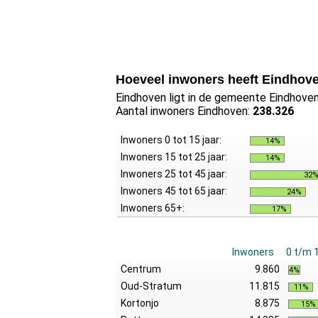
Hoeveel inwoners heeft Eindhov
Eindhoven ligt in de gemeente Eindhoven
Aantal inwoners Eindhoven:
238.326
Inwoners 0 tot 15 jaar:
14%
Inwoners 15 tot 25 jaar:
14%
Inwoners 25 tot 45 jaar:
32
Inwoners 45 tot 65 jaar:
24%
Inwoners 65+:
17%
Inwoners
0 t/m 
Centrum
9.860
4%
Oud-Stratum
11.815
11%
Kortonjo
8.875
15%