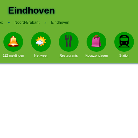
Eindhoven
ex
»
Noord-Brabant
»
Eindhoven
112 meldingen
Het weer
Restaurants
Koopzondagen
Station