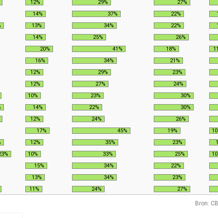
12%
29%
27%
14%
37%
22%
%
13%
34%
22%
14%
25%
26%
20%
41%
18%
1
16%
34%
21%
12%
29%
23%
12%
27%
24%
10%
23%
30%
%
14%
22%
30%
12%
24%
26%
17%
45%
19%
1
%
12%
35%
23%
23%
10%
33%
25%
1
15%
34%
22%
13%
34%
23%
11%
24%
27%
Bron: CB