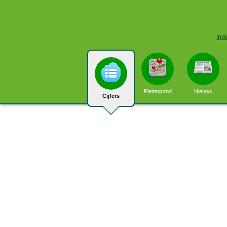
Ind
Plattegrond
Nieuws
Cijfers