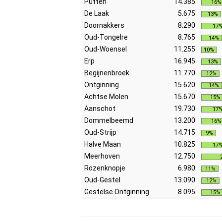
Putten
14.385
16%
De Laak
5.675
13%
Doornakkers
8.290
17
Oud-Tongelre
8.765
14%
Oud-Woensel
11.255
10%
Erp
16.945
13%
Begijnenbroek
11.770
12%
Ontginning
15.620
14%
Achtse Molen
15.670
15%
Aanschot
19.730
17
Dommelbeemd
13.200
16%
Oud-Strijp
14.715
9%
Halve Maan
10.825
17
Meerhoven
12.750
Rozenknopje
6.980
11%
Oud-Gestel
13.090
12%
Gestelse Ontginning
8.095
15%