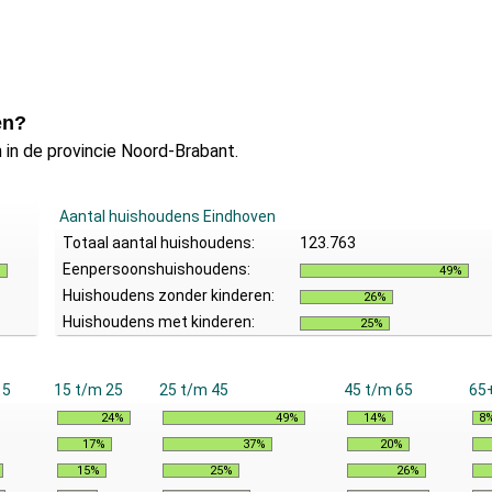
en?
 in de provincie Noord-Brabant.
Aantal huishoudens Eindhoven
Totaal aantal huishoudens:
123.763
Eenpersoonshuishoudens:
%
49%
Huishoudens zonder kinderen:
26%
Huishoudens met kinderen:
25%
15
15 t/m 25
25 t/m 45
45 t/m 65
65
24%
49%
14%
8
17%
37%
20%
15%
25%
26%