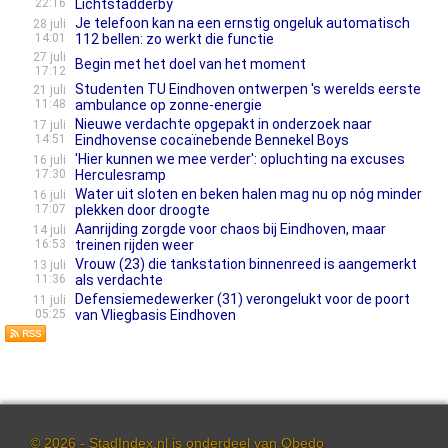
22:16
Lichtstadderby
Je telefoon kan na een ernstig ongeluk automatisch
28 juli
14:01
112 bellen: zo werkt die functie
27 juli
Begin met het doel van het moment
17:12
Studenten TU Eindhoven ontwerpen 's werelds eerste
21 juli
11:48
ambulance op zonne-energie
Nieuwe verdachte opgepakt in onderzoek naar
17 juli
14:51
Eindhovense cocaïnebende Bennekel Boys
'Hier kunnen we mee verder': opluchting na excuses
16 juli
17:30
Herculesramp
Water uit sloten en beken halen mag nu op nóg minder
16 juli
17:07
plekken door droogte
Aanrijding zorgde voor chaos bij Eindhoven, maar
14 juli
16:53
treinen rijden weer
Vrouw (23) die tankstation binnenreed is aangemerkt
13 juli
11:36
als verdachte
Defensiemedewerker (31) verongelukt voor de poort
11 juli
05:25
van Vliegbasis Eindhoven
© 2026 - StadIndex.nl is onderdeel van
Obedo