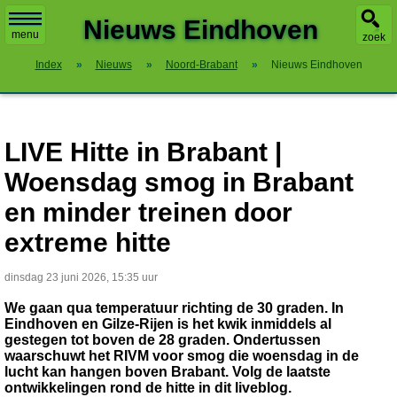
X
Nieuws Eindhoven
menu
zoek
Index
»
Nieuws
»
Noord-Brabant
»
Nieuws Eindhoven
LIVE Hitte in Brabant |
Woensdag smog in Brabant
en minder treinen door
extreme hitte
dinsdag 23 juni 2026, 15:35 uur
We gaan qua temperatuur richting de 30 graden. In
Eindhoven en Gilze-Rijen is het kwik inmiddels al
gestegen tot boven de 28 graden. Ondertussen
waarschuwt het RIVM voor smog die woensdag in de
lucht kan hangen boven Brabant. Volg de laatste
ontwikkelingen rond de hitte in dit liveblog.