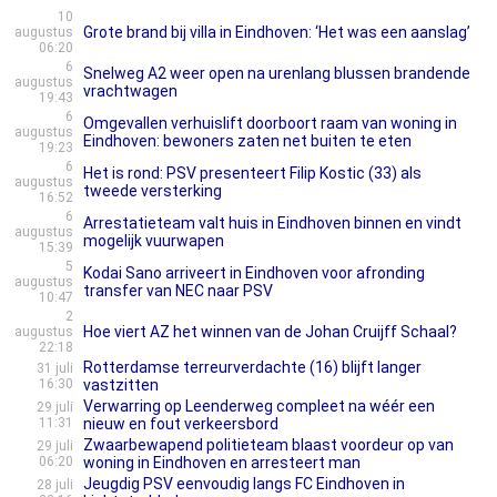
10
Grote brand bij villa in Eindhoven: ‘Het was een aanslag’
augustus
06:20
6
Snelweg A2 weer open na urenlang blussen brandende
augustus
vrachtwagen
19:43
6
Omgevallen verhuislift doorboort raam van woning in
augustus
Eindhoven: bewoners zaten net buiten te eten
19:23
6
Het is rond: PSV presenteert Filip Kostic (33) als
augustus
tweede versterking
16:52
6
Arrestatieteam valt huis in Eindhoven binnen en vindt
augustus
mogelijk vuurwapen
15:39
5
Kodai Sano arriveert in Eindhoven voor afronding
augustus
transfer van NEC naar PSV
10:47
2
Hoe viert AZ het winnen van de Johan Cruijff Schaal?
augustus
22:18
Rotterdamse terreurverdachte (16) blijft langer
31 juli
16:30
vastzitten
Verwarring op Leenderweg compleet na wéér een
29 juli
11:31
nieuw en fout verkeersbord
Zwaarbewapend politieteam blaast voordeur op van
29 juli
06:20
woning in Eindhoven en arresteert man
Jeugdig PSV eenvoudig langs FC Eindhoven in
28 juli