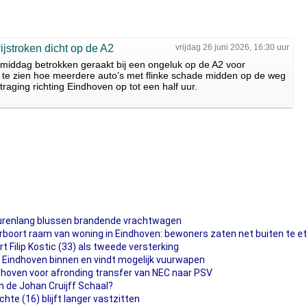
ijstroken dicht op de A2
vrijdag 26 juni 2026, 16:30 uur
gmiddag betrokken geraakt bij een ongeluk op de A2 voor
 te zien hoe meerdere auto’s met flinke schade midden op de weg
rtraging richting Eindhoven op tot een half uur.
urenlang blussen brandende vrachtwagen
rboort raam van woning in Eindhoven: bewoners zaten net buiten te e
t Filip Kostic (33) als tweede versterking
n Eindhoven binnen en vindt mogelijk vuurwapen
ndhoven voor afronding transfer van NEC naar PSV
n de Johan Cruijff Schaal?
te (16) blijft langer vastzitten