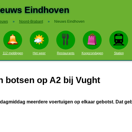
ieuws Eindhoven
euws
»
Noord-Brabant
»
Nieuws Eindhoven
112 meldingen
Het weer
Restaurants
Koopzondagen
Station
 botsen op A2 bij Vught
ijdagmiddag meerdere voertuigen op elkaar gebotst. Dat ge