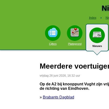
N
Index
»
Ni
Cijfers
Plattegrond
Nieuws
Meerdere voertuigen
vrijdag 26 juni 2026, 16:32 uur
Op de A2 bij knooppunt Vught zijn vr
de richting van Eindhoven.
»
Brabants Dagblad