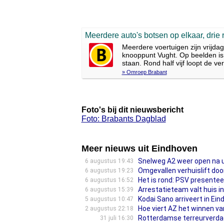
Meerdere auto's botsen op elkaar, drie r
Meerdere voertuigen zijn vrijda
knooppunt Vught. Op beelden is
staan. Rond half vijf loopt de ve
» Omroep Brabant
Foto's bij dit nieuwsbericht
Foto: Brabants Dagblad
Meer nieuws uit Eindhoven
Snelweg A2 weer open na 
6 augustus 19:43
Omgevallen verhuislift doo
6 augustus 19:23
Het is rond: PSV presenteer
6 augustus 16:52
Arrestatieteam valt huis i
6 augustus 15:39
Kodai Sano arriveert in Ei
5 augustus 10:47
Hoe viert AZ het winnen va
2 augustus 22:18
Rotterdamse terreurverdach
31 juli 16:30