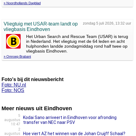
» Noordhollands Dagblad
Vliegtuig met USAR-team landt op
zondag 5 juli 2026, 13:32 uur
vliegbasis Eindhoven
Het Urban Search and Rescue Team (USAR) is terug
in Nederland. Het vliegtuig met de 64 leden en acht
hulphonden landde zondagmiddag rond half twee op
vliegbasis Eindhoven.
» Omroep Brabant
Foto's bij dit nieuwsbericht
Foto: NU.nl
Foto: NOS
Meer nieuws uit Eindhoven
5
Kodai Sano arriveert in Eindhoven voor afronding
augustus
transfer van NEC naar PSV
10:47
2
Hoe viert AZ het winnen van de Johan Cruijff Schaal?
augustus