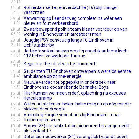
22:18
Rotterdamse terreurverdachte (16) blijft langer
31 juli
16:30
vastzitten
Verwarring op Leenderweg compleet na wéér een
29 juli
11:31
nieuw en fout verkeersbord
Zwaarbewapend politieteam blaast voordeur op van
29 juli
06:20
woning in Eindhoven en arresteert man
Jeugdig PSV eenvoudig langs FC Eindhoven in
28 juli
22:16
Lichtstadderby
Je telefoon kan na een ernstig ongeluk automatisch
28 juli
14:01
112 bellen: zo werkt die functie
27 juli
Begin met het doel van het moment
17:12
Studenten TU Eindhoven ontwerpen 's werelds eerste
21 juli
11:48
ambulance op zonne-energie
Nieuwe verdachte opgepakt in onderzoek naar
17 juli
14:51
Eindhovense cocaïnebende Bennekel Boys
'Hier kunnen we mee verder': opluchting na excuses
16 juli
17:30
Herculesramp
Water uit sloten en beken halen mag nu op nóg minder
16 juli
17:07
plekken door droogte
Aanrijding zorgde voor chaos bij Eindhoven, maar
14 juli
16:53
treinen rijden weer
Vrouw (23) die tankstation binnenreed is aangemerkt
13 juli
11:36
als verdachte
Defensiemedewerker (31) verongelukt voor de poort
11 juli