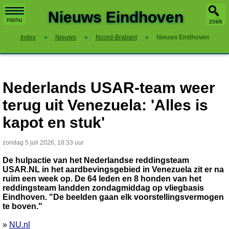
X
Nieuws Eindhoven
menu
zoek
Index
»
Nieuws
»
Noord-Brabant
»
Nieuws Eindhoven
Nederlands USAR-team weer
terug uit Venezuela: 'Alles is
kapot en stuk'
zondag 5 juli 2026, 18:33 uur
De hulpactie van het Nederlandse reddingsteam
USAR.NL in het aardbevingsgebied in Venezuela zit er na
ruim een week op. De 64 leden en 8 honden van het
reddingsteam landden zondagmiddag op vliegbasis
Eindhoven. "De beelden gaan elk voorstellingsvermogen
te boven."
»
NU.nl