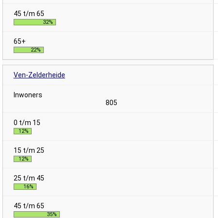
32%
22%
Ven-Zelderheide
805
12%
12%
16%
35%