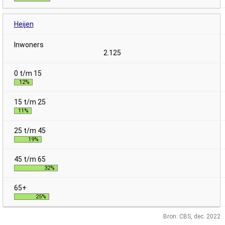
Heijen
2.125
12%
11%
19%
32%
25%
Bron: CBS, dec. 2022