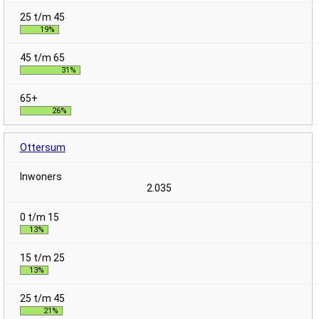
19%
31%
26%
Ottersum
2.035
13%
13%
21%