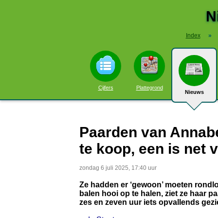
N
Index
»
Cijfers
Plattegrond
Nieuws
Paarden van Annabel
te koop, een is net 
zondag 6 juli 2025, 17:40 uur
Ze hadden er ‘gewoon’ moeten rondlo
balen hooi op te halen, ziet ze haar p
zes en zeven uur iets opvallends gez