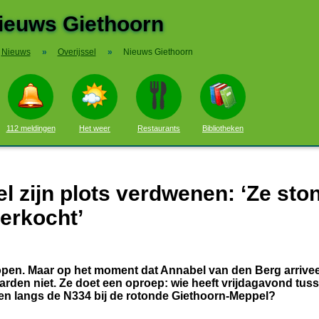
ieuws Giethoorn
Nieuws
»
Overijssel
»
Nieuws Giethoorn
112 meldingen
Het weer
Restaurants
Bibliotheken
 zijn plots verdwenen: ‘Ze sto
verkocht’
pen. Maar op het moment dat Annabel van den Berg arrive
aarden niet. Ze doet een oproep: wie heeft vrijdagavond tuss
ien langs de N334 bij de rotonde Giethoorn-Meppel?