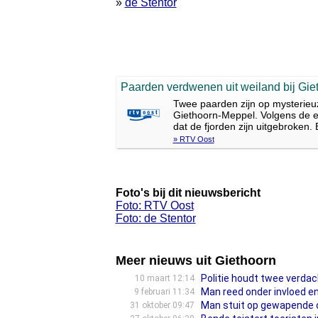
»
de Stentor
Paarden verdwenen uit weiland bij Gie
Twee paarden zijn op mysterieu
Giethoorn-Meppel. Volgens de ei
dat de fjorden zijn uitgebroken.
» RTV Oost
Foto's bij dit nieuwsbericht
Foto: RTV Oost
Foto: de Stentor
Meer nieuws uit Giethoorn
Politie houdt twee verda
10 maart 12:14
Man reed onder invloed en 
9 februari 11:34
Man stuit op gewapende ove
31 oktober 09:47