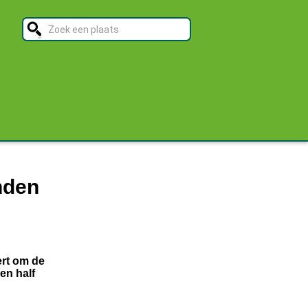
nden
ert om de
en half