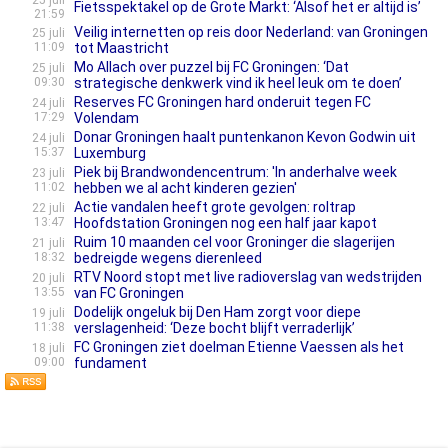
25 juli
Fietsspektakel op de Grote Markt: ‘Alsof het er altijd is’
21:59
Veilig internetten op reis door Nederland: van Groningen
25 juli
11:09
tot Maastricht
Mo Allach over puzzel bij FC Groningen: ‘Dat
25 juli
09:30
strategische denkwerk vind ik heel leuk om te doen’
Reserves FC Groningen hard onderuit tegen FC
24 juli
17:29
Volendam
Donar Groningen haalt puntenkanon Kevon Godwin uit
24 juli
15:37
Luxemburg
Piek bij Brandwondencentrum: 'In anderhalve week
23 juli
11:02
hebben we al acht kinderen gezien'
Actie vandalen heeft grote gevolgen: roltrap
22 juli
13:47
Hoofdstation Groningen nog een half jaar kapot
Ruim 10 maanden cel voor Groninger die slagerijen
21 juli
18:32
bedreigde wegens dierenleed
RTV Noord stopt met live radioverslag van wedstrijden
20 juli
13:55
van FC Groningen
Dodelijk ongeluk bij Den Ham zorgt voor diepe
19 juli
11:38
verslagenheid: ‘Deze bocht blijft verraderlijk’
FC Groningen ziet doelman Etienne Vaessen als het
18 juli
09:00
fundament