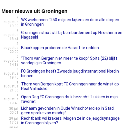
Meer nieuws uit Groningen
6
WK wielrennen: '250 miljoen kijkers en door alle dorpen
augustus
in Groningen'
19:30
6
Groningen staat stil bij bombardement op Hiroshima en
augustus
Nagasaki
18:41
5
Blaarkoppen proberen de Hasret te redden
augustus
20:00
5
’Thom van Bergen niet meer te koop.’ Spits (22) blijft
augustus
voorlopig in Groningen
14:13
4
FC Groningen heeft Zweeds jeugdinternational Nordin
augustus
binnen
19:45
1
Thom van Bergen kopt FC Groningen naar de winst op
augustus
Real Valladolid
21:36
1
Open Dag FC Groningen druk bezocht: ‘Lukkien is mijn
augustus
favoriet’
19:43
Lichaam gevonden in Oude Winschoterdiep in Stad,
30 juli
00:01
geen sprake van misdrijf
Rechtbank vol krakers. Mogen ze in de jeugdsynagoge
29 juli
17:03
in Groningen blijven?