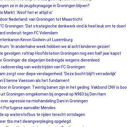
ogen ze in de jeugdsynagoge in Groningen blijven?
 Markt: ‘Alsof het er altijd is’
s door Nederland: van Groningen tot Maastricht
 FC Groningen: ‘Dat strategische denkwerk vind ik heel leuk om te doen’
ard onderuit tegen FC Volendam
untenkanon Kevon Godwin uit Luxemburg
rum: 'In anderhalve week hebben we al acht kinderen gezien'
te gevolgen: roltrap Hoofdstation Groningen nog een half jaar kapot
 Groninger die slagerijen bedreigde wegens dierenleed
 radioverslag van wedstrijden van FC Groningen
am zorgt voor diepe verslagenheid: ‘Deze bocht blijft verraderlijk’
an Etienne Vaessen als het fundament
oor in Groningen. Twintig banen zijn in het geding. Vakbond CNV is bo
uit Groningen omgekomen bij ongeval op N983 bij Den Ham
ver agressie na mishandeling Dani in Groningen
met Portugese aanvaller Mendes
e op waterstofbus te rijden terecht ontslagen
 weer tbs met dwangverpleging opgelegd