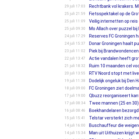
Rechtbank vol krakers. M
29 juli 17:03
Fietsspektakel op de Grote
25 juli 21:59
Veilig internetten op rei
25 juli 11:09
Mo Allach over puzzel bij
25 juli 09:30
Reserves FC Groningen h
24 juli 17:29
Donar Groningen haalt p
24 juli 15:37
Piek bij Brandwondencent
23 juli 11:02
Actie vandalen heeft gro
22 juli 13:47
Ruim 10 maanden cel voor
21 juli 18:32
RTV Noord stopt met live
20 juli 13:55
Dodelijk ongeluk bij Den H
19 juli 11:38
FC Groningen ziet doelm
18 juli 09:00
Qbuzz reorganiseert kant
17 juli 19:00
Twee mannen (25 en 30) 
17 juli 08:34
Boekhandelaren bezorgd o
16 juli 08:46
Telstar versterkt zich 
15 juli 15:41
Buschauffeur die weigerd
14 juli 16:00
Man uit Uithuizen krijgt
14 juli 15:34