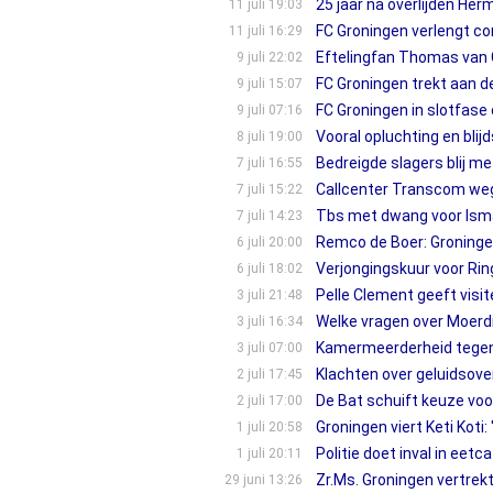
25 jaar na overlijden He
11 juli 19:03
FC Groningen verlengt co
11 juli 16:29
Eftelingfan Thomas van G
9 juli 22:02
FC Groningen trekt aan de
9 juli 15:07
FC Groningen in slotfase
9 juli 07:16
Vooral opluchting en bli
8 juli 19:00
Bedreigde slagers blij me
7 juli 16:55
Callcenter Transcom weg
7 juli 15:22
Tbs met dwang voor Ismaïl
7 juli 14:23
Remco de Boer: Groningen
6 juli 20:00
Verjongingskuur voor Rin
6 juli 18:02
Pelle Clement geeft visite
3 juli 21:48
Welke vragen over Moerdi
3 juli 16:34
Kamermeerderheid tegen 
3 juli 07:00
Klachten over geluidsove
2 juli 17:45
De Bat schuift keuze voo
2 juli 17:00
Groningen viert Keti Koti
1 juli 20:58
Politie doet inval in eet
1 juli 20:11
Zr.Ms. Groningen vertre
29 juni 13:26