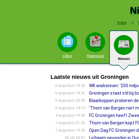
N
Index
»
Cijfers
Plattegrond
Nieuws
Laatste nieuws uit Groningen
WK wielrennen: '250 miljoe
6 augustus 19:30
Groningen staat stil bij
6 augustus 18:41
Blaarkoppen proberen de
5 augustus 20:00
’Thom van Bergen niet mee
5 augustus 14:13
FC Groningen heeft Zweed
4 augustus 19:45
Thom van Bergen kopt FC 
1 augustus 21:36
Open Dag FC Groningen dru
1 augustus 19:43
Lichaam gevonden in Oude
30 juli 00:01