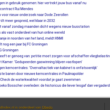
en in gebruik genomen: hier vertrekt jouw bus vanaf nu
 contract Rui Mendes
ro voor nieuw onderzoek naar Dode Zeerollen
dt meer gespreid, wel klaar in 2032
t vanaf zondag maanden dicht wegens nieuw busstation
als vast onderdeel van hun online wereld
anje in noorden van het land, meldt KNMI
t nog een jaar bij FC Groningen
G Groningen
heeft er genoeg van: petitie moet zorgen voor afschaffen vliegbelasti
amer: 'Gedupeerden gaswinning blijven vastlopen'
en kerncentrales: ‘Overvaltactiek van kabinet is onfatsoenlijk’
aste banen door nieuwe kerncentrales in Paulinapolder
? Check de waterkwaliteit voordat je gaat zwemmen
eko Bosscher overleden: de historicus die liever lesgaf dan vergaderd
dIndex.nl is onderdeel van
Obedo