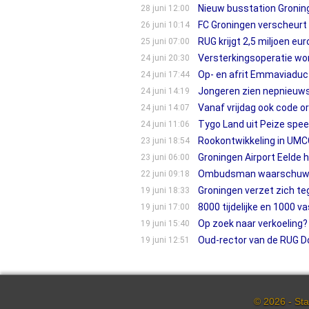
Nieuw busstation Groning
28 juni 12:00
FC Groningen verscheurt
26 juni 10:14
RUG krijgt 2,5 miljoen eu
25 juni 07:00
Versterkingsoperatie wor
24 juni 20:30
Op- en afrit Emmaviaduc
24 juni 17:44
Jongeren zien nepnieuws 
24 juni 14:19
Vanaf vrijdag ook code or
24 juni 14:07
Tygo Land uit Peize speel
24 juni 11:06
Rookontwikkeling in UMC
23 juni 18:54
Groningen Airport Eelde 
23 juni 06:00
Ombudsman waarschuwt K
22 juni 09:18
Groningen verzet zich teg
19 juni 18:33
8000 tijdelijke en 1000 v
19 juni 17:00
Op zoek naar verkoeling
19 juni 15:40
Oud-rector van de RUG Do
19 juni 12:51
© 2026 - Sta