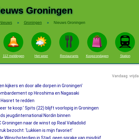
ieuws Groningen
Nieuws
»
Groningen
»
Nieuws Groningen
112 meldingen
Het weer
Restaurants
Koopzondagen
Station
Vandaag: vrijd
n kijkers en door alle dorpen in Groningen'
 bombardement op Hiroshima en Nagasaki
 Hasret te redden
r te koop.’ Spits (22) blijft voorlopig in Groningen
s jeugdinternational Nordin binnen
Groningen naar de winst op Real Valladolid
k bezocht: ‘Lukkien is mijn favoriet’
 Winschoterdiep in Stad, geen sprake van misdrijf