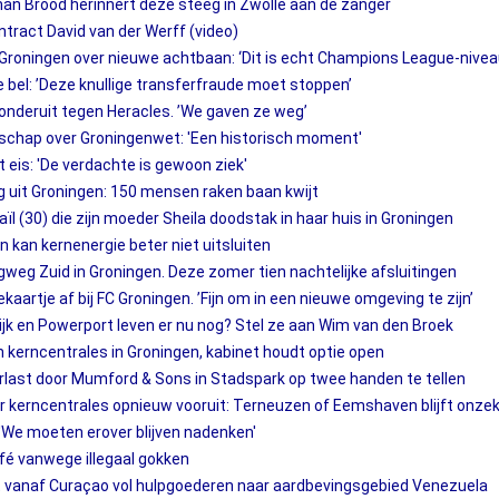
rman Brood herinnert deze steeg in Zwolle aan de zanger
ntract David van der Werff (video)
roningen over nieuwe achtbaan: ‘Dit is echt Champions League-nivea
 bel: ’Deze knullige transferfraude moet stoppen’
 onderuit tegen Heracles. ’We gaven ze weg’
jdschap over Groningenwet: 'Een historisch moment'
t eis: 'De verdachte is gewoon ziek'
 uit Groningen: 150 mensen raken baan kwijt
 (30) die zijn moeder Sheila doodstak in haar huis in Groningen
 kan kernenergie beter niet uitsluiten
gweg Zuid in Groningen. Deze zomer tien nachtelijke afsluitingen
kaartje af bij FC Groningen. ’Fijn om in een nieuwe omgeving te zijn’
jk en Powerport leven er nu nog? Stel ze aan Wim van den Broek
kerncentrales in Groningen, kabinet houdt optie open
rlast door Mumford & Sons in Stadspark op twee handen te tellen
r kerncentrales opnieuw vooruit: Terneuzen of Eemshaven blijft onze
: 'We moeten erover blijven nadenken'
café vanwege illegaal gokken
kt vanaf Curaçao vol hulpgoederen naar aardbevingsgebied Venezuela