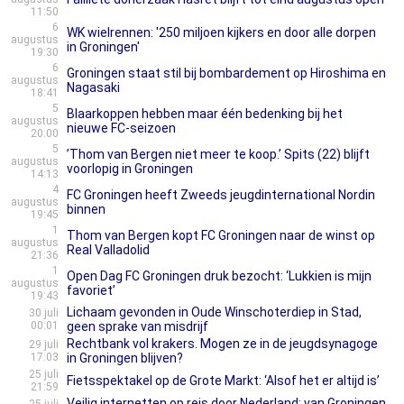
11:50
6
WK wielrennen: '250 miljoen kijkers en door alle dorpen
augustus
in Groningen'
19:30
6
Groningen staat stil bij bombardement op Hiroshima en
augustus
Nagasaki
18:41
5
Blaarkoppen hebben maar één bedenking bij het
augustus
nieuwe FC-seizoen
20:00
5
’Thom van Bergen niet meer te koop.’ Spits (22) blijft
augustus
voorlopig in Groningen
14:13
4
FC Groningen heeft Zweeds jeugdinternational Nordin
augustus
binnen
19:45
1
Thom van Bergen kopt FC Groningen naar de winst op
augustus
Real Valladolid
21:36
1
Open Dag FC Groningen druk bezocht: ‘Lukkien is mijn
augustus
favoriet’
19:43
Lichaam gevonden in Oude Winschoterdiep in Stad,
30 juli
00:01
geen sprake van misdrijf
Rechtbank vol krakers. Mogen ze in de jeugdsynagoge
29 juli
17:03
in Groningen blijven?
25 juli
Fietsspektakel op de Grote Markt: ‘Alsof het er altijd is’
21:59
Veilig internetten op reis door Nederland: van Groningen