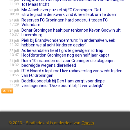
25 juli
11:09
tot Maastricht
Mo Allach over puzzel bij FC Groningen: ‘Dat
25 juli
09:30
strategische denkwerk vind ik heel leuk om te doen’
Reserves FC Groningen hard onderuit tegen FC
24 juli
17:29
Volendam
Donar Groningen haalt puntenkanon Kevon Godwin uit
24 juli
15:37
Luxemburg
Piek bij Brandwondencentrum: 'In anderhalve week
23 juli
11:02
hebben we al acht kinderen gezien'
Actie vandalen heeft grote gevolgen: roltrap
22 juli
13:47
Hoofdstation Groningen nog een half jaar kapot
Ruim 10 maanden cel voor Groninger die slagerijen
21 juli
18:32
bedreigde wegens dierenleed
RTV Noord stopt met live radioverslag van wedstrijden
20 juli
13:55
van FC Groningen
Dodelijk ongeluk bij Den Ham zorgt voor diepe
19 juli
11:38
verslagenheid: ‘Deze bocht blijft verraderlijk’
© 2026 - StadIndex.nl is onderdeel van
Obedo