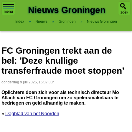
X
Nieuws Groningen
menu
zoek
Index
»
Nieuws
»
Groningen
»
Nieuws Groningen
FC Groningen trekt aan de
bel: ’Deze knullige
transferfraude moet stoppen’
donderdag 9 juli 2026, 15:07 uur
Oplichters doen zich voor als technisch directeur Mo
Allach van FC Groningen om zo spelersmakelaars te
bedriegen en geld afhandig te maken.
»
Dagblad van het Noorden