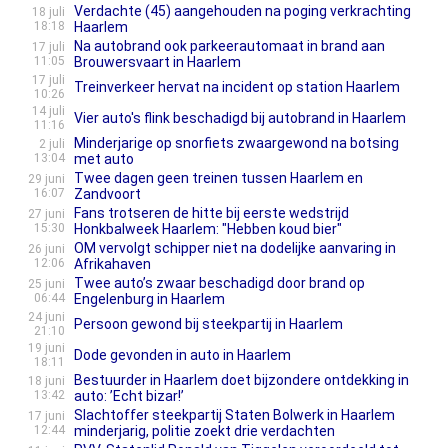
Verdachte (45) aangehouden na poging verkrachting
18 juli
18:18
Haarlem
Na autobrand ook parkeerautomaat in brand aan
17 juli
11:05
Brouwersvaart in Haarlem
17 juli
Treinverkeer hervat na incident op station Haarlem
10:26
14 juli
Vier auto's flink beschadigd bij autobrand in Haarlem
11:16
Minderjarige op snorfiets zwaargewond na botsing
2 juli
13:04
met auto
Twee dagen geen treinen tussen Haarlem en
29 juni
16:07
Zandvoort
Fans trotseren de hitte bij eerste wedstrijd
27 juni
15:30
Honkbalweek Haarlem: "Hebben koud bier"
OM vervolgt schipper niet na dodelijke aanvaring in
26 juni
12:06
Afrikahaven
Twee auto’s zwaar beschadigd door brand op
25 juni
06:44
Engelenburg in Haarlem
24 juni
Persoon gewond bij steekpartij in Haarlem
21:10
19 juni
Dode gevonden in auto in Haarlem
18:11
Bestuurder in Haarlem doet bijzondere ontdekking in
18 juni
13:42
auto: ’Echt bizar!’
Slachtoffer steekpartij Staten Bolwerk in Haarlem
17 juni
12:44
minderjarig, politie zoekt drie verdachten