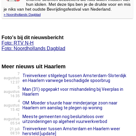
hun idolen. Met deze tips ben je de drukte voor en mis
je niks van het oudste Bevrijdingsfestival van Nederland.
» Noordhollands Dagblad
Foto's bij dit nieuwsbericht
Foto: RTV N-H
Foto: Noordhollands Dagblad
Meer nieuws uit Haarlem
7
Treinverkeer stilgelegd tussen Amsterdam-Sloterdijk
augustus
en Haarlem vanwege beschadigde spoorbrug
12:37
5
Man (31) opgepakt voor mishandeling bij Veerplas in
augustus
Haarlem
16:35
4
OM: Moeder stuurde haar minderjarige zoon naar
augustus
Haarlem om aanslag te plegen op woning
15:42
1
Meeste gemeenten nog besluiteloos over
augustus
uitzonderingen op algeheel vuurwerkverbod
05:54
Treinverkeer tussen Amsterdam en Haarlem weer
21 juli
08:59
hersteld [update]