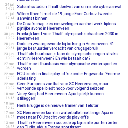
24 juli
Schaatsstadion Thialf doelwit van criminele cyberaanval
14:59
Willem II heeft met de 19-jarige Eser Gürbüz tweede
21 juli
17:41
aanwinst binnen
De Graafschap: zes nieuwelingen aan het werk tijdens
4 juli
11:50
pijnlijke avond in Heerenveen
Frankrijk kiest voor Thialf: olympisch schaatsen 2030 in
30 juni
10:32
Heerenveen
Dode en zwaargewonde bij botsing in Heerenveen, 41-
28 juni
20:51
jarige bestuurder verdacht van drugsgebruik
Thialf als huurbaan: staan de olympische ringen straks
23 juni
13:03
echt in Heerenveen? En wie betaalt dat?
Thialf moet thuisbasis voor olympische wintersporten
27 mei
06:05
worden
FC Utrecht in finale play-offs zonder Engwanda: 'Enorme
22 mei
17:00
aderlating'
Geen Europees voetbal voor SC Heerenveen, maar
22 mei
10:32
vertoonde spel biedt hoop voor volgend seizoen
’Joey Kooij had Heerenveen-Ajax tijdelijk kunnen
18 mei
16:15
stilleggen’
18 mei
Henk Brugge is de nieuwe trainer van Telstar
15:20
SC Heerenveen komt in waterballet niet langs Ajax en
17 mei
16:28
moet naar FC Utrecht voor de play-offs
Thialf in Heerenveen scoorde op bijna alle punten beter
13 mei
06:35
dan Turijn, aldus Franse sportkrant