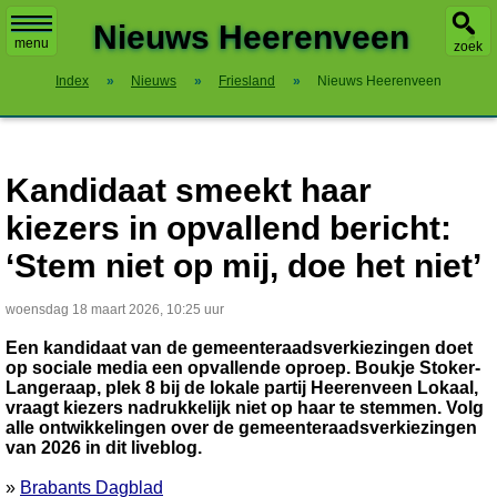
X
Nieuws Heerenveen
menu
zoek
Index
»
Nieuws
»
Friesland
»
Nieuws Heerenveen
Kandidaat smeekt haar
kiezers in opvallend bericht:
‘Stem niet op mij, doe het niet’
woensdag 18 maart 2026, 10:25 uur
Een kandidaat van de gemeenteraadsverkiezingen doet
op sociale media een opvallende oproep. Boukje Stoker-
Langeraap, plek 8 bij de lokale partij Heerenveen Lokaal,
vraagt kiezers nadrukkelijk niet op haar te stemmen. Volg
alle ontwikkelingen over de gemeenteraadsverkiezingen
van 2026 in dit liveblog.
»
Brabants Dagblad