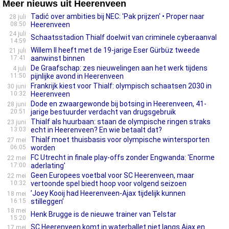
Meer nieuws uit Heerenveen
Tadić over ambities bij NEC: 'Pak prijzen' • Proper naar
28 juli
08:50
Heerenveen
24 juli
Schaatsstadion Thialf doelwit van criminele cyberaanval
14:59
Willem II heeft met de 19-jarige Eser Gürbüz tweede
21 juli
17:41
aanwinst binnen
De Graafschap: zes nieuwelingen aan het werk tijdens
4 juli
11:50
pijnlijke avond in Heerenveen
Frankrijk kiest voor Thialf: olympisch schaatsen 2030 in
30 juni
10:32
Heerenveen
Dode en zwaargewonde bij botsing in Heerenveen, 41-
28 juni
20:51
jarige bestuurder verdacht van drugsgebruik
Thialf als huurbaan: staan de olympische ringen straks
23 juni
13:03
echt in Heerenveen? En wie betaalt dat?
Thialf moet thuisbasis voor olympische wintersporten
27 mei
06:05
worden
FC Utrecht in finale play-offs zonder Engwanda: 'Enorme
22 mei
17:00
aderlating'
Geen Europees voetbal voor SC Heerenveen, maar
22 mei
10:32
vertoonde spel biedt hoop voor volgend seizoen
’Joey Kooij had Heerenveen-Ajax tijdelijk kunnen
18 mei
16:15
stilleggen’
18 mei
Henk Brugge is de nieuwe trainer van Telstar
15:20
SC Heerenveen komt in waterballet niet langs Ajax en
17 mei