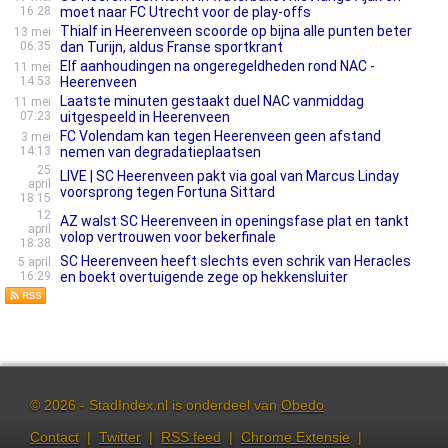
16:28
moet naar FC Utrecht voor de play-offs
Thialf in Heerenveen scoorde op bijna alle punten beter
13 mei
06:35
dan Turijn, aldus Franse sportkrant
Elf aanhoudingen na ongeregeldheden rond NAC -
11 mei
14:53
Heerenveen
Laatste minuten gestaakt duel NAC vanmiddag
11 mei
07:23
uitgespeeld in Heerenveen
FC Volendam kan tegen Heerenveen geen afstand
3 mei
14:13
nemen van degradatieplaatsen
25
LIVE | SC Heerenveen pakt via goal van Marcus Linday
april
voorsprong tegen Fortuna Sittard
18:15
12
AZ walst SC Heerenveen in openingsfase plat en tankt
april
volop vertrouwen voor bekerfinale
18:38
SC Heerenveen heeft slechts even schrik van Heracles
5 april
16:29
en boekt overtuigende zege op hekkensluiter
© 2026 - StadIndex.nl is onderdeel van
Obedo
Contact
|
Twitter
|
RSS feed
|
Chrome Extensie
|