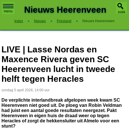
X
Nieuws Heerenveen
menu
zoek
Index
»
Nieuws
»
Friesland
»
Nieuws Heerenveen
LIVE | Lasse Nordas en
Maxence Rivera geven SC
Heerenveen lucht in tweede
helft tegen Heracles
zondag 5 april 2026, 14:00 uur
De verplichte interlandbreak afgelopen week kwam SC
Heerenveen niet goed uit. De ploeg van Robin Veldman
had juist een aantal goede resultaten neergezet. Pakt
Heerenveen in eigen huis de draad weer op tegen
Heracles of zorgt de hekkensluiter uit Almelo voor een
stunt?