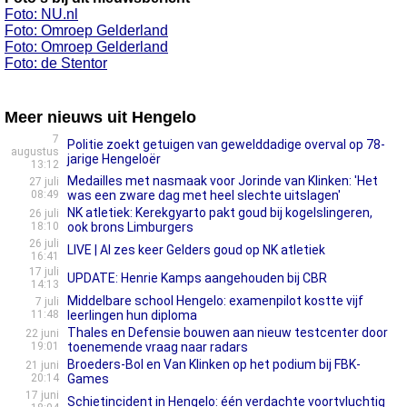
Foto: NU.nl
Foto: Omroep Gelderland
Foto: Omroep Gelderland
Foto: de Stentor
Meer nieuws uit Hengelo
7
Politie zoekt getuigen van gewelddadige overval op 78-
augustus
jarige Hengeloër
13:12
Medailles met nasmaak voor Jorinde van Klinken: 'Het
27 juli
08:49
was een zware dag met heel slechte uitslagen'
NK atletiek: Kerekgyarto pakt goud bij kogelslingeren,
26 juli
18:10
ook brons Limburgers
26 juli
LIVE | Al zes keer Gelders goud op NK atletiek
16:41
17 juli
UPDATE: Henrie Kamps aangehouden bij CBR
14:13
Middelbare school Hengelo: examenpilot kostte vijf
7 juli
11:48
leerlingen hun diploma
Thales en Defensie bouwen aan nieuw testcenter door
22 juni
19:01
toenemende vraag naar radars
Broeders-Bol en Van Klinken op het podium bij FBK-
21 juni
20:14
Games
17 juni
Schietincident in Hengelo: één verdachte voortvluchtig