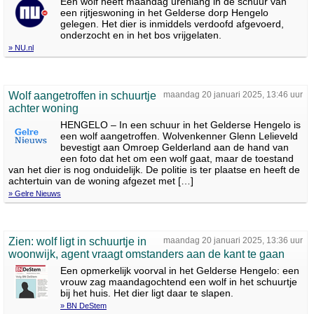
Een wolf heeft maandag urenlang in de schuur van
een rijtjeswoning in het Gelderse dorp Hengelo
gelegen. Het dier is inmiddels verdoofd afgevoerd,
onderzocht en in het bos vrijgelaten.
» NU.nl
Wolf aangetroffen in schuurtje
maandag 20 januari 2025, 13:46 uur
achter woning
HENGELO – In een schuur in het Gelderse Hengelo is
een wolf aangetroffen. Wolvenkenner Glenn Lelieveld
bevestigt aan Omroep Gelderland aan de hand van
een foto dat het om een wolf gaat, maar de toestand
van het dier is nog onduidelijk. De politie is ter plaatse en heeft de
achtertuin van de woning afgezet met […]
» Gelre Nieuws
Zien: wolf ligt in schuurtje in
maandag 20 januari 2025, 13:36 uur
woonwijk, agent vraagt omstanders aan de kant te gaan
Een opmerkelijk voorval in het Gelderse Hengelo: een
vrouw zag maandagochtend een wolf in het schuurtje
bij het huis. Het dier ligt daar te slapen.
» BN DeStem