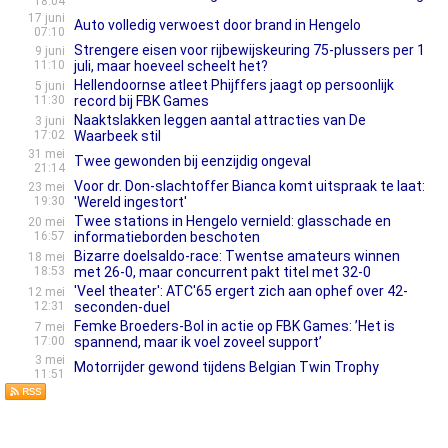
18:04
17 juni
Auto volledig verwoest door brand in Hengelo
07:10
Strengere eisen voor rijbewijskeuring 75-plussers per 1
9 juni
11:10
juli, maar hoeveel scheelt het?
Hellendoornse atleet Phijffers jaagt op persoonlijk
5 juni
11:30
record bij FBK Games
Naaktslakken leggen aantal attracties van De
3 juni
17:02
Waarbeek stil
31 mei
Twee gewonden bij eenzijdig ongeval
21:14
Voor dr. Don-slachtoffer Bianca komt uitspraak te laat:
23 mei
19:30
'Wereld ingestort'
Twee stations in Hengelo vernield: glasschade en
20 mei
16:57
informatieborden beschoten
Bizarre doelsaldo-race: Twentse amateurs winnen
18 mei
18:53
met 26-0, maar concurrent pakt titel met 32-0
'Veel theater': ATC'65 ergert zich aan ophef over 42-
12 mei
12:31
seconden-duel
Femke Broeders-Bol in actie op FBK Games: ’Het is
7 mei
17:00
spannend, maar ik voel zoveel support’
3 mei
Motorrijder gewond tijdens Belgian Twin Trophy
11:51