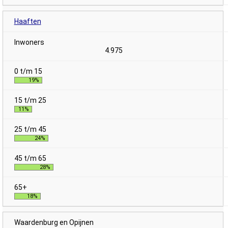
Haaften
4.975
19%
11%
24%
28%
18%
Waardenburg en Opijnen