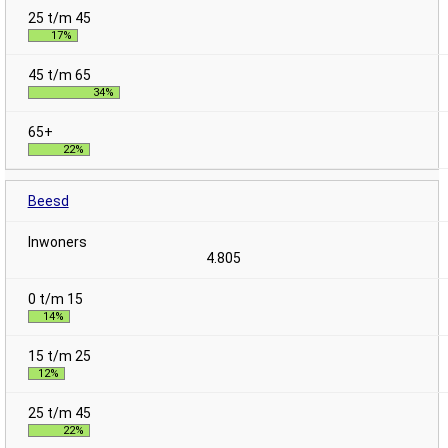
17%
34%
22%
Beesd
4.805
14%
12%
22%