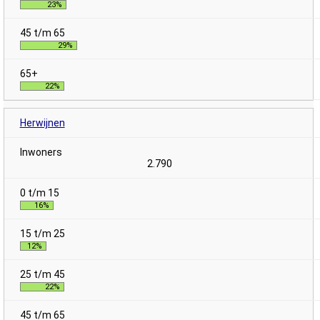
23%
29%
22%
Herwijnen
2.790
16%
12%
22%