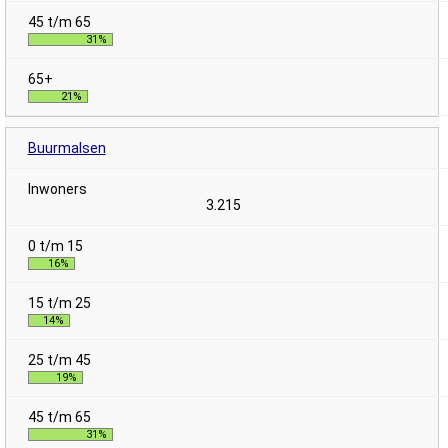
31%
21%
Buurmalsen
3.215
16%
14%
19%
31%