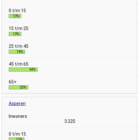
13%
13%
18%
34%
22%
Asperen
3.225
17%