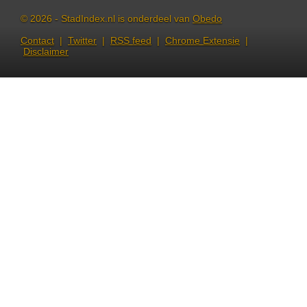
© 2026 - StadIndex.nl is onderdeel van
Obedo
Contact
|
Twitter
|
RSS feed
|
Chrome Extensie
|
Disclaimer