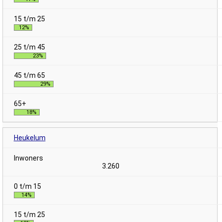
12%
23%
29%
18%
Heukelum
3.260
14%