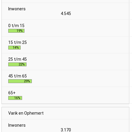
4.545
19%
14%
22%
29%
16%
Varik en Ophemert
3.170