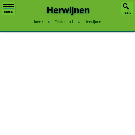
Herwijnen
menu
zoek
Index
»
Gelderland
»
Herwijnen