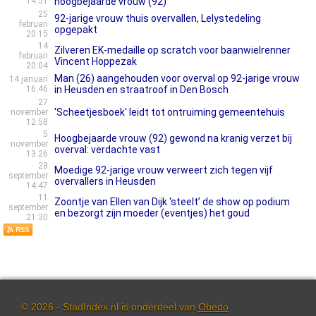
14:51
hoogbejaarde vrouw (92)
25
92-jarige vrouw thuis overvallen, Lelystedeling
februari
opgepakt
20:15
14
Zilveren EK-medaille op scratch voor baanwielrenner
februari
Vincent Hoppezak
20:04
Man (26) aangehouden voor overval op 92-jarige vrouw
14 januari
16:46
in Heusden en straatroof in Den Bosch
27
'Scheetjesboek' leidt tot ontruiming gemeentehuis
november
12:58
5
Hoogbejaarde vrouw (92) gewond na kranig verzet bij
november
overval: verdachte vast
13:26
28
Moedige 92-jarige vrouw verweert zich tegen vijf
september
overvallers in Heusden
14:47
11
Zoontje van Ellen van Dijk ‘steelt’ de show op podium
september
en bezorgt zijn moeder (eventjes) het goud
21:30
© 2026 - StadIndex.nl is onderdeel van
Obedo