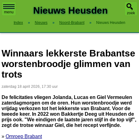
X
Nieuws Heusden
menu
zoek
Index
»
Nieuws
»
Noord-Brabant
»
Nieuws Heusden
Winnaars lekkerste Brabantse
worstenbroodje glimmen van
trots
zaterdag 18 april 2026, 17:30 uur
De felicitaties vliegen Jolanda, Lucas en Giel Vermeulen
zaterdagmorgen om de oren. Hun worstenbroodje werd
vrijdag verkozen tot het lekkerste van Brabant. Voor de
tweede keer. In 2022 won Bakkertje Deeg uit Heusden de
prijs ook. "We eindigen de laatste jaren stijf in de top vijf",
zegt de trotse winnaar Giel, die het recept verfijnde.
»
Omroep Brabant