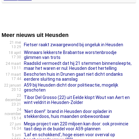
Meer nieuws uit Heusden
21 mei
Fietser raakt zwaargewond bij ongeluk in Heusden
13:29
Winnaars lekkerste Brabantse worstenbroodje
18 april
17:30
glimmen van trots
Raadslid vermoedt dat hij 21 stemmen binnensleepte,
24 maart
13:11
maar het waren er nul: Heusden doet hertelling
Beschoten huis in Drunen gaat niet dicht ondanks
17 maart
17:44
eerdere sluiting na aanslag
A59 bij Heusden dicht door politieactie, mogelijk
22 januari
20:12
geschoten
23
Tibor Del Grosso (22) uit Eelde klopt Wout van Aert en
december
wint veldrit in Heusden-Zolder
23:21
24
‘Niet doen!’: brand in Heusden door oplader in
november
stekkerdoos, huis maanden onbewoonbaar
15:14
Mega-project van 220 miljoen kan door: ook provincie
27 juni
16:34
tast diep in de buidel voor A59-plannen
'Laf en schokkend', hoge eisen voor overval op
5 juni