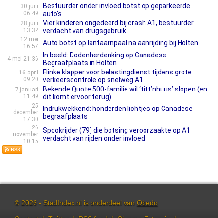
Bestuurder onder invloed botst op geparkeerde
30 juni
06:49
auto's
Vier kinderen ongedeerd bij crash A1, bestuurder
28 juni
13:32
verdacht van drugsgebruik
12 mei
Auto botst op lantaarnpaal na aanrijding bij Holten
16:57
In beeld: Dodenherdenking op Canadese
4 mei 21:36
Begraafplaats in Holten
Flinke klapper voor belastingdienst tijdens grote
16 april
09:20
verkeerscontrole op snelweg A1
Bekende Quote 500-familie wil ‘titt’nhuus’ slopen (en
7 januari
11:49
dit komt ervoor terug)
25
Indrukwekkend: honderden lichtjes op Canadese
december
begraafplaats
17:30
26
Spookrijder (79) die botsing veroorzaakte op A1
november
verdacht van rijden onder invloed
10:15
© 2026 - StadIndex.nl is onderdeel van
Obedo