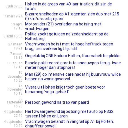
Holten in de greep van 40 jaar triatlon: dit zijn de
5 juli 07:00
foto’s
Bizarre snelheden op A1: agenten zien duo met 215
7 mei 19:24
(!) km/u voorbij rijden
Motorrijder (21) overleden na botsing met
13 april
17:15
vrachtwagen
Politie zoekt getuigen na zedenincident op de
3 april 15:58
Holterberg
Vrachtwagen botst met te hoge heftruck tegen
27 maart
18:21
brug, treinverkeer ligt tijd stil
7 maart
Ongeluk bij ONK Enduro Holten, traumaheli ter plekke
16:16
Espelo pakt record grootste sneeuwpop terug: twee
11 januari
17:15
meter hoger dan Staphorst
15
Man (29) op intensive care nadat hij buurvrouw wilde
december
helpen na woningoverval
15:20
27
Vivera uit Holten krijgt toch geen boete voor
november
benaming 'vega-gehakt'
15:18
30
Persoon gewond na trap van paard
september
16:20
Hert zwaargewond bij botsing met auto op N332
4 september
22:59
tussen Holten en Laren
Vrachtwagen belandt in vangrail op A1 bij Holten,
4 september
10:52
chauffeur onwel