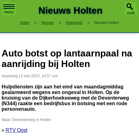
X
Nieuws Holten
menu
zoek
Index
»
Nieuws
»
Overijssel
»
Nieuws Holten
Auto botst op lantaarnpaal na
aanrijding bij Holten
maandag 12 mei 2025, 16:57 uur
Hulpdiensten zijn aan het eind van maandagmiddag
gealarmeerd wegens een ongeval in Holten. Op de
kruising van de Dijkerhoekseweg met de Deventerweg
(N344) raakte een bedrijfsbus in botsing met een rode
personenauto.
Waar: Deventerweg in Holten
»
RTV Oost