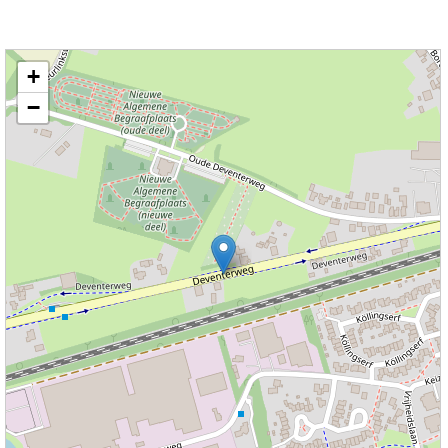
Kaart nieuws Holten. Locatie nieuws: 52.28260 / 6.40971 Deventerweg
+
−