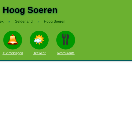
Hoog Soeren
ex
»
Gelderland
»
Hoog Soeren
112 meldingen
Het weer
Restaurants