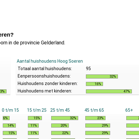
eren?
rn in de provincie Gelderland.
Aantal huishoudens Hoog Soeren
Totaal aantal huishoudens:
95
Eenpersoonshuishoudens:
32%
Huishoudens zonder kinderen:
16%
Huishoudens met kinderen:
43%
47%
0 t/m 15
15 t/m 25
25 t/m 45
45 t/m 65
65+
6%
15%
32%
23%
14%
11%
20%
29%
15%
11%
22%
29%