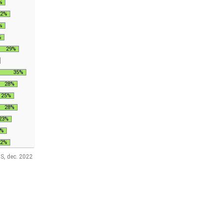
%
22%
%
%
29%
35%
28%
25%
28%
23%
9%
22%
S, dec. 2022