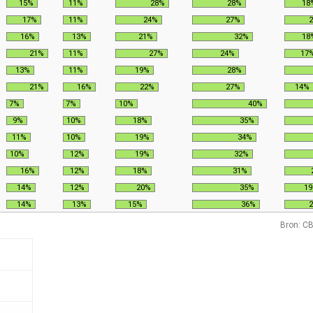
15%
11%
28%
28%
18
17%
11%
24%
27%
16%
13%
21%
32%
18
21%
11%
27%
24%
17
13%
11%
19%
28%
21%
16%
22%
27%
14%
7%
7%
10%
40%
9%
10%
18%
35%
11%
10%
19%
34%
10%
12%
19%
32%
16%
12%
18%
31%
14%
12%
20%
35%
1
14%
13%
15%
36%
Bron: CB