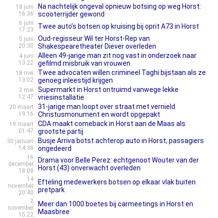
Na nachtelijk ongeval opnieuw botsing op weg Horst:
18 juni
16:36
scooterrijder gewond
6 juni
Twee auto’s botsen op kruising bij oprit A73 in Horst
17:23
Oud-regisseur Wil ter Horst-Rep van
5 juni
20:30
Shakespearetheater Diever overleden
Alleen 49-jarige man zit nog vast in onderzoek naar
4 juni
13:22
gefilmd misbruik van vrouwen
Twee advocaten willen crimineel Taghi bijstaan als ze
18 mei
13:02
genoeg inleestijd krijgen
Supermarkt in Horst ontruimd vanwege lekke
2 mei
12:47
vriesinstallatie
31-jarige man loopt over straat met vernield
20 maart
19:16
Christusmonument en wordt opgepakt
CDA maakt comeback in Horst aan de Maas als
19 maart
01:47
grootste partij
Busje Arriva botst achterop auto in Horst, passagiers
30 januari
14:38
ongedeerd
16
Drama voor Belle Perez: echtgenoot Wouter van der
december
Horst (43) onverwacht overleden
18:08
14
Efteling medewerkers botsen op elkaar vlak buiten
november
pretpark
20:40
2
Meer dan 1000 boetes bij carmeetings in Horst en
november
Maasbree
15:22