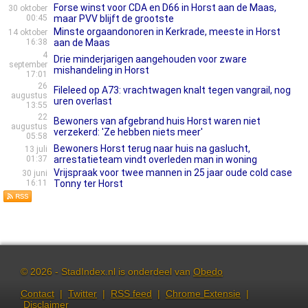
Forse winst voor CDA en D66 in Horst aan de Maas,
30 oktober
00:45
maar PVV blijft de grootste
Minste orgaandonoren in Kerkrade, meeste in Horst
14 oktober
16:38
aan de Maas
4
Drie minderjarigen aangehouden voor zware
september
mishandeling in Horst
17:01
26
Fileleed op A73: vrachtwagen knalt tegen vangrail, nog
augustus
uren overlast
13:55
22
Bewoners van afgebrand huis Horst waren niet
augustus
verzekerd: 'Ze hebben niets meer'
05:58
Bewoners Horst terug naar huis na gaslucht,
13 juli
01:37
arrestatieteam vindt overleden man in woning
Vrijspraak voor twee mannen in 25 jaar oude cold case
30 juni
16:11
Tonny ter Horst
© 2026 - StadIndex.nl is onderdeel van
Obedo
Contact
|
Twitter
|
RSS feed
|
Chrome Extensie
|
Disclaimer