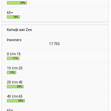
29%
18%
Katwijk aan Zee
17.755
17%
12%
24%
26%