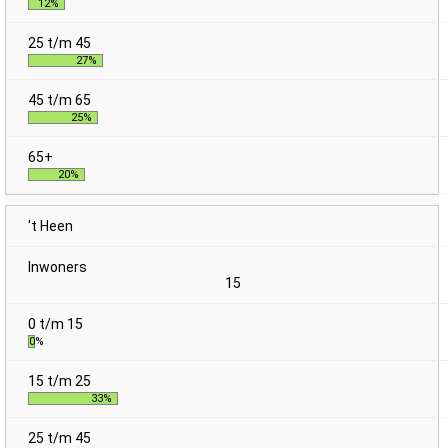
12%
27%
25%
20%
't Heen
15
0%
33%