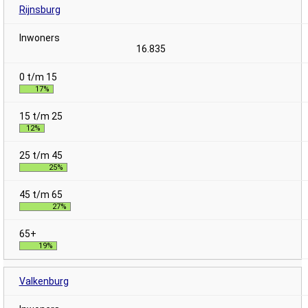
Rijnsburg
16.835
17%
12%
25%
27%
19%
Valkenburg