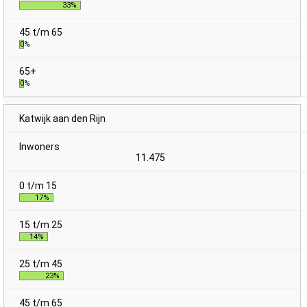
33%
0%
0%
Katwijk aan den Rijn
11.475
17%
14%
23%