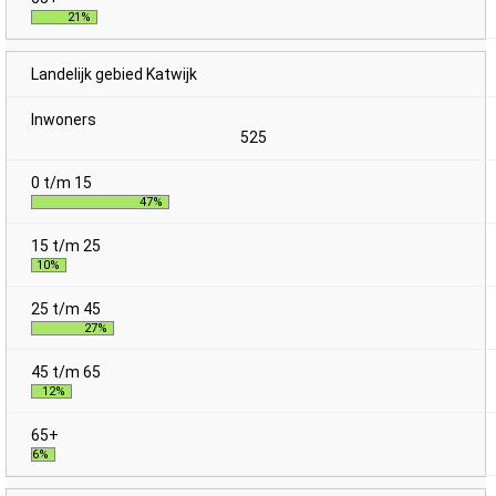
21%
Landelijk gebied Katwijk
525
47%
10%
27%
12%
6%