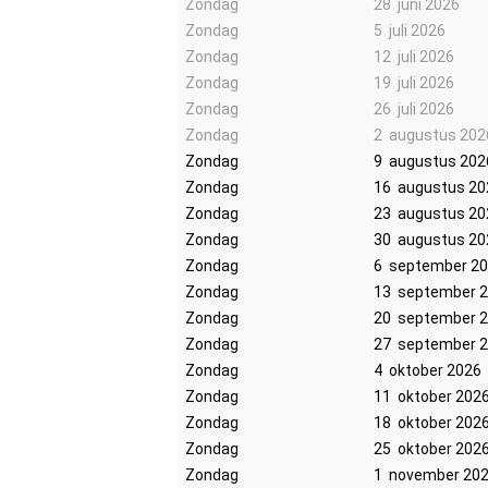
Zondag
28 juni 2026
Zondag
5 juli 2026
Zondag
12 juli 2026
Zondag
19 juli 2026
Zondag
26 juli 2026
Zondag
2 augustus 202
Zondag
9 augustus 202
Zondag
16 augustus 20
Zondag
23 augustus 20
Zondag
30 augustus 20
Zondag
6 september 2
Zondag
13 september 
Zondag
20 september 
Zondag
27 september 
Zondag
4 oktober 2026
Zondag
11 oktober 202
Zondag
18 oktober 202
Zondag
25 oktober 202
Zondag
1 november 20