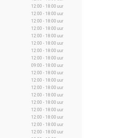
12:00 - 18:00 uur
12:00 - 18:00 uur
12:00 - 18:00 uur
12:00 - 18:00 uur
12:00 - 18:00 uur
12:00 - 18:00 uur
12:00 - 18:00 uur
12:00 - 18:00 uur
09:00 - 18:00 uur
12:00 - 18:00 uur
12:00 - 18:00 uur
12:00 - 18:00 uur
12:00 - 18:00 uur
12:00 - 18:00 uur
12:00 - 18:00 uur
12:00 - 18:00 uur
12:00 - 18:00 uur
12:00 - 18:00 uur