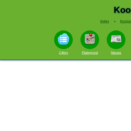
Koo
Index
»
Koopz
Cijfers
Plattegrond
Nieuws