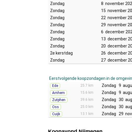
Zondag
8 november 20
Zondag
15 november 2
Zondag
22 november 2
Zondag
29 november 2
Zondag
6 december 20
Zondag
13 december 2
Zondag
20 december 2
2e kerstdag
26 december 2
Zondag
27 december 2
Eerstvolgende koopzondagen in de omgevin
Zondag
9 augu
25.7 km
Ede
Zondag
9 augu
15.6 km
Arnhem
Zondag
30 aug
39.6 km
Zutphen
Zondag
30 aug
25.0 km
Oss
Zondag
29 no
13.1 km
Cuijk
Koopavond Nijmegen