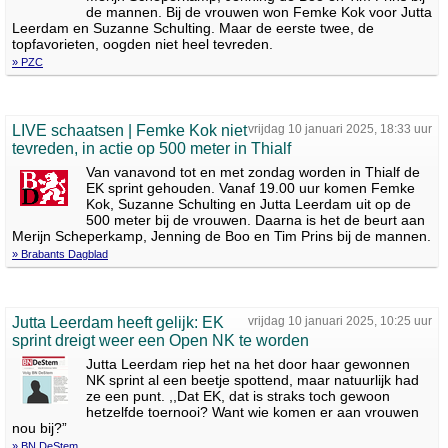
de mannen. Bij de vrouwen won Femke Kok voor Jutta
Leerdam en Suzanne Schulting. Maar de eerste twee, de
topfavorieten, oogden niet heel tevreden.
» PZC
LIVE schaatsen | Femke Kok niet
vrijdag 10 januari 2025, 18:33 uur
tevreden, in actie op 500 meter in Thialf
Van vanavond tot en met zondag worden in Thialf de
EK sprint gehouden. Vanaf 19.00 uur komen Femke
Kok, Suzanne Schulting en Jutta Leerdam uit op de
500 meter bij de vrouwen. Daarna is het de beurt aan
Merijn Scheperkamp, Jenning de Boo en Tim Prins bij de mannen.
» Brabants Dagblad
Jutta Leerdam heeft gelijk: EK
vrijdag 10 januari 2025, 10:25 uur
sprint dreigt weer een Open NK te worden
Jutta Leerdam riep het na het door haar gewonnen
NK sprint al een beetje spottend, maar natuurlijk had
ze een punt. ,,Dat EK, dat is straks toch gewoon
hetzelfde toernooi? Want wie komen er aan vrouwen
nou bij?”
» BN DeStem