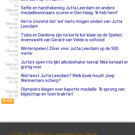
13:33
24
Selfie en handtekening Jutta Leerdam en andere
februari
medaillewinnaars scoren in Den Haag: 'Ik heb hem!'
15:03
23
Het is storend dat ‘we’ niets mogen vinden van Jutta
februari
Leerdam
09:00
15
Tsiba en Danilova zijn na korte kür klaar op de Spelen,
februari
levenswerk van Gerard van Velde is voltooid
23:14
15
Winterspelen | Zilver voor Jutta Leerdam op de 500
februari
meter
15:34
13
Jutta’s open rits lijkt allesbehalve toeval: Nike betaalt er
februari
gretig voor
18:30
11
Wat leest Jutta Leerdam? Welk boek houdt Joep
februari
Wennemars scherp?
07:00
9
Olympiërs klagen over kapotte medaille: ‘Ik sprong van
februari
blijdschap en toen brak het’
21:30
© 2026 - StadIndex.nl is onderdeel van
Obedo