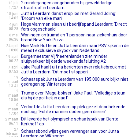
2 minderjarigen aangehouden bij gewelddadige
10 juli
17:27
straatroof in Leerdam
Jutta Leerdam danst erop los met Gerard Joling:
15 juni
14:02
‘Droom van elke man’
Hoge vlammen slaan uit bedrijfspand Leerdam: ‘Direct
4 juni
08:28
fors opgeschaald’
Woningen ontruimd en 1 persoon naar ziekenhuis door
6 mei
06:36
brand New York Pizza
Hoe Mark Rutte en Jutta Leerdam naar PSV kijken in de
24 april
10:00
meest exclusieve skybox van Nederland
Burgemeester Vijfheerenlanden ziet minder
19 april
00:22
sluipverkeer bij derde weekendafsluiting A2
Jake Paul haalt uit na berichten over relatiebreuk met
7 april
07:52
Jutta Leerdam: ’Dit moet stoppen’
19
Schaatspak Jutta Leerdam van 195.000 euro blijkt niet
maart
gedragen op Winterspelen
13:41
12
Trump over ‘Maga-bokser’ Jake Paul: ‘Volledige steun
maart
als hij de politiek in gaat’
18:56
10
Verloofde Jutta Leerdam op plek gezet door bekende
maart
ecoloog: ‘Echte mannen doden geen dieren’
17:04
Dit leverde het olympische schaatspak van Bente
2 maart
06:11
Kerkhoff op
27
Schaatsbond wijst geen vervanger aan voor Jutta
februari
Leerdam op WK sprint