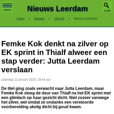
X
Nieuws Leerdam
menu
zoek
Index
»
Nieuws
»
Utrecht
»
Nieuws Leerdam
Femke Kok denkt na zilver op
EK sprint in Thialf alweer een
stap verder: Jutta Leerdam
verslaan
zaterdag 11 januari 2025, 19:44 uur
De titel ging zoals verwacht naar Jutta Leerdam, maar
Femke Kok sloeg de deur van Thialf na het EK sprint met
een glimlach op haar gezicht dicht. Niet zozeer vanwege
het zilver, wel omdat ze ondanks een verstoorde
voorbereiding akelig dicht bij goud kwam.