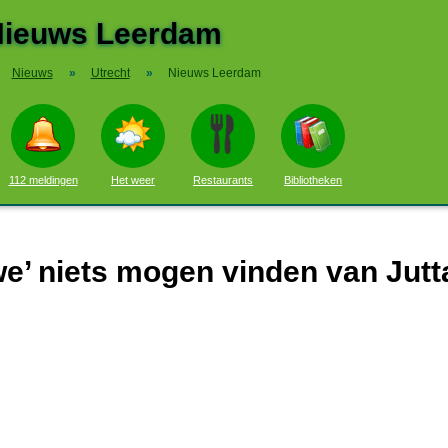
ieuws Leerdam
Nieuws
»
Utrecht
»
Nieuws Leerdam
112 meldingen
Het weer
Restaurants
Bibliotheken
‘we’ niets mogen vinden van Jutt