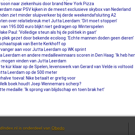
soon naar ziekenhuis door brand New York Pizza
erdam naar PSV kijken in de meest exclusieve skybox van Nederland
den ziet minder sluipverkeer bij derde weekendafsluiting A2
chten over relatiebreuk met Jutta Leerdam: ’Dit moet stoppen’
an 195.000 euro blijkt niet gedragen op Winterspelen
e Paul: ‘Volledige steun als hij de politiek in gaat’
 plek gezet door bekende ecoloog: ‘Echte mannen doden geen dieren’
 schaatspak van Bente Kerkhoff op
vanger aan voor Jutta Leerdam op WK sprint
ta Leerdam en andere medaillewinnaars scoren in Den Haag: 'Ik heb hem
ets mogen vinden van Jutta Leerdam
rte kür klaar op de Spelen, levenswerk van Gerard van Velde is voltooid
Jutta Leerdam op de 500 meter
behalve toeval: Nike betaalt er gretig voor
Welk boek houdt Joep Wennemars scherp?
e medaille: ‘Ik sprong van blijdschap en toen brak het’
dIndex.nl is onderdeel van
Obedo