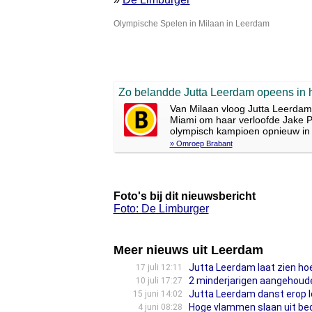
Olympische Spelen in Milaan in Leerdam
Zo belandde Jutta Leerdam opeens in 
Van Milaan vloog Jutta Leerdam
Miami om haar verloofde Jake Pa
olympisch kampioen opnieuw in 
» Omroep Brabant
Foto's bij dit nieuwsbericht
Foto: De Limburger
Meer nieuws uit Leerdam
Jutta Leerdam laat zien ho
17 juli 12:11
2 minderjarigen aangehoude
10 juli 17:27
Jutta Leerdam danst erop l
15 juni 14:02
Hoge vlammen slaan uit bed
4 juni 08:28