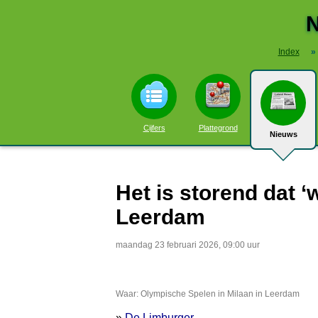
N
Index
»
Cijfers
Plattegrond
Nieuws
Het is storend dat 
Leerdam
maandag 23 februari 2026, 09:00 uur
Waar: Olympische Spelen in Milaan in Leerdam
»
De Limburger