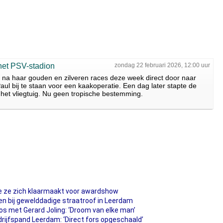
het PSV-stadion
zondag 22 februari 2026, 12:00 uur
 na haar gouden en zilveren races deze week direct door naar
ul bij te staan voor een kaakoperatie. Een dag later stapte de
het vliegtuig. Nu geen tropische bestemming.
e ze zich klaarmaakt voor awardshow
n bij gewelddadige straatroof in Leerdam
os met Gerard Joling: ‘Droom van elke man’
rijfspand Leerdam: ‘Direct fors opgeschaald’