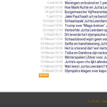
Woningen ontruimd en 1 per
6 mei 06:36
Hoe Mark Rutte en Jutta Le
24 april 10:00
Burgemeester Vijfheerenlan
19 april 00:22
Jake Paul haalt uit na beri
7 april 07:52
Schaatspak Jutta Leerdam v
19 maart 13:41
Trump over ‘Maga-bokser’ Jak
12 maart 18:56
Verloofde Jutta Leerdam op
10 maart 17:04
Dit leverde het olympische
2 maart 06:11
Schaatsbond wijst geen ver
27 februari 13:33
Selfie en handtekening Jut
24 februari 15:03
Het is storend dat ‘we’ ni
23 februari 09:00
Tsiba en Danilova zijn na ko
15 februari 23:14
Winterspelen | Zilver voor 
15 februari 15:34
Jutta’s open rits lijkt alles
13 februari 18:30
Wat leest Jutta Leerdam? 
11 februari 07:00
Olympiërs klagen over kapott
9 februari 21:30
© 2026 - Sta