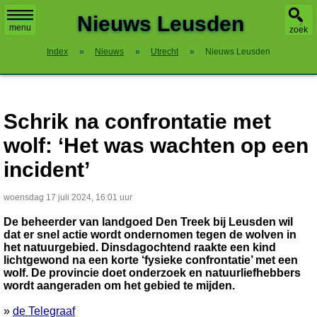
X
Nieuws Leusden
menu
zoek
Index
»
Nieuws
»
Utrecht
»
Nieuws Leusden
Schrik na confrontatie met
wolf: ‘Het was wachten op een
incident’
woensdag 17 juli 2024, 16:01 uur
De beheerder van landgoed Den Treek bij Leusden wil
dat er snel actie wordt ondernomen tegen de wolven in
het natuurgebied. Dinsdagochtend raakte een kind
lichtgewond na een korte ‘fysieke confrontatie’ met een
wolf. De provincie doet onderzoek en natuurliefhebbers
wordt aangeraden om het gebied te mijden.
»
de Telegraaf