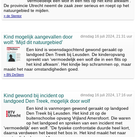
‘vermoedelijk een wolf in een flits op het kind afkwam’.
De provincie Utrecht neemt de zaak zeer serieus en roept op het
natuurgebied te mijden.
» de Stentor
Kind mogelijk aangevallen door
dinsdag 16 juli 2024, 21:31 uur
wolf: ‘Mijd dit natuurgebied’
Een kind is woensdagochtend gewond geraakt op
landgoed Den Treek bij Leusden. De kinderopvang
spreekt van ‘vermoedelijk een wolf die in een flits op
het kind afkwam’. Het kindje liep schrammen op, maar
maakt het naar omstandigheden goed.
» BN DeStem
Kind gewond bij incident op
dinsdag 16 juli 2024, 17:16 uur
landgoed Den Treek, mogelijk door wolf
Een kind is vanmorgen gewond geraakt op landgoed
Den Treek bij Leusden. Het kind zit op de
buitenschoolse opvang Vrijland Amersfoort. Die waren
op het landgoed en spreken van een incident met
'vermoedelijk' een wolf. "De fysieke confrontatie duurde heel kort,
daarna verdween het beest het bos in. Het kind maakt het naar