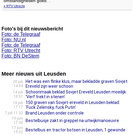
omstandigheden goed.".
» RTV Utrecht
Foto's bij dit nieuwsbericht
Foto: de Telegraaf
Foto: NU.nl
Foto: de Telegraaf
Foto: RTV Utrecht
Foto: BN DeStem
Meer nieuws uit Leusden
Het was een flinke klus, maar bekladde graven Sovjet
20 juli
14:54
Ereveld zijn weer schoon
Schoonmaak beklad Sovjet Ereveld Leusden moeilijk:
14 juli
10:51
'Verf trekt in stenen'
150 graven van Sovjet-ereveld in Leusden beklad:
10 juli
17:17
'Fuck Zelensky, fuck Putin'
Brand Leusden onder controle
7 juli 11:32
19 juni
Bestelbusje zakt in greppel na uitwijkmanoeuvre
17:30
17 juni
Bestelbus en tractor botsen in Leusden, 1 gewonde
19:32