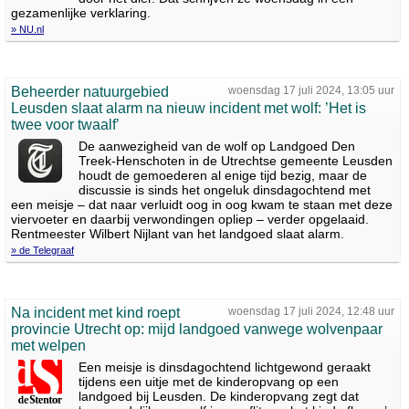
gezamenlijke verklaring.
» NU.nl
Beheerder natuurgebied
woensdag 17 juli 2024, 13:05 uur
Leusden slaat alarm na nieuw incident met wolf: ’Het is
twee voor twaalf’
De aanwezigheid van de wolf op Landgoed Den
Treek-Henschoten in de Utrechtse gemeente Leusden
houdt de gemoederen al enige tijd bezig, maar de
discussie is sinds het ongeluk dinsdagochtend met
een meisje – dat naar verluidt oog in oog kwam te staan met deze
viervoeter en daarbij verwondingen opliep – verder opgelaaid.
Rentmeester Wilbert Nijlant van het landgoed slaat alarm.
» de Telegraaf
Na incident met kind roept
woensdag 17 juli 2024, 12:48 uur
provincie Utrecht op: mijd landgoed vanwege wolvenpaar
met welpen
Een meisje is dinsdagochtend lichtgewond geraakt
tijdens een uitje met de kinderopvang op een
landgoed bij Leusden. De kinderopvang zegt dat