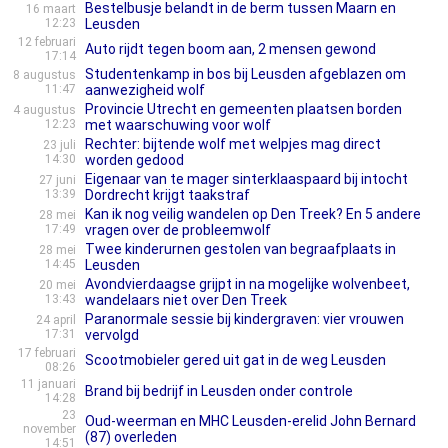
Bestelbusje belandt in de berm tussen Maarn en
16 maart
12:23
Leusden
12 februari
Auto rijdt tegen boom aan, 2 mensen gewond
17:14
Studentenkamp in bos bij Leusden afgeblazen om
8 augustus
11:47
aanwezigheid wolf
Provincie Utrecht en gemeenten plaatsen borden
4 augustus
12:23
met waarschuwing voor wolf
Rechter: bijtende wolf met welpjes mag direct
23 juli
14:30
worden gedood
Eigenaar van te mager sinterklaaspaard bij intocht
27 juni
13:39
Dordrecht krijgt taakstraf
Kan ik nog veilig wandelen op Den Treek? En 5 andere
28 mei
17:49
vragen over de probleemwolf
Twee kinderurnen gestolen van begraafplaats in
28 mei
14:45
Leusden
Avondvierdaagse grijpt in na mogelijke wolvenbeet,
20 mei
13:43
wandelaars niet over Den Treek
Paranormale sessie bij kindergraven: vier vrouwen
24 april
17:31
vervolgd
17 februari
Scootmobieler gered uit gat in de weg Leusden
08:26
11 januari
Brand bij bedrijf in Leusden onder controle
14:28
23
Oud-weerman en MHC Leusden-erelid John Bernard
november
(87) overleden
14:51