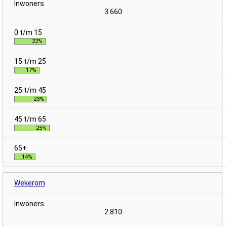
3.660
22%
17%
23%
25%
14%
Wekerom
2.810