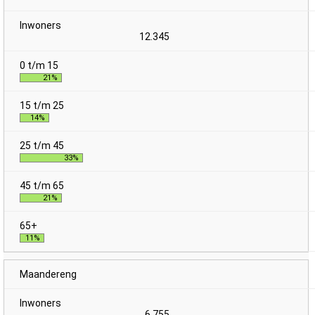
12.345
21%
14%
33%
21%
11%
Maandereng
6.755