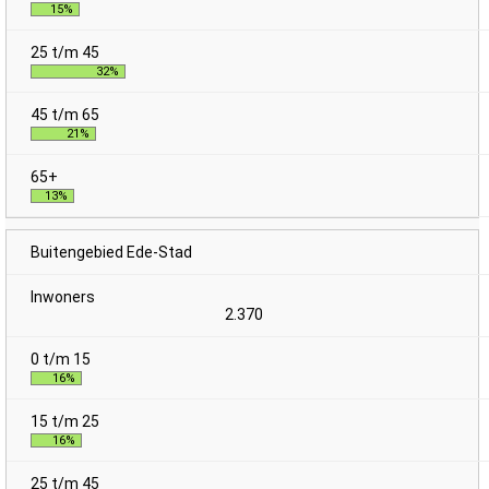
15%
32%
21%
13%
Buitengebied Ede-Stad
2.370
16%
16%