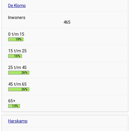
De Klomp
465
18%
16%
26%
26%
13%
Harskamp