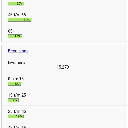
20%
30%
17%
Bennekom
15.270
15%
12%
19%