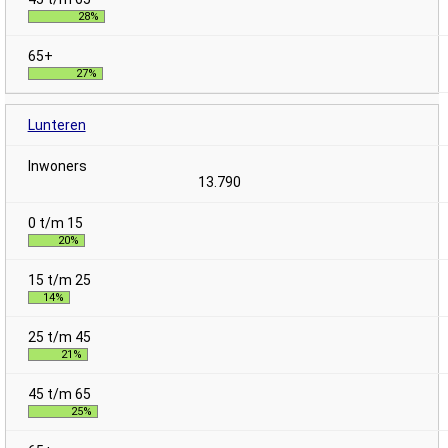
28%
27%
Lunteren
13.790
20%
14%
21%
25%