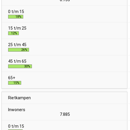
18%
12%
26%
30%
15%
Rietkampen
7.885