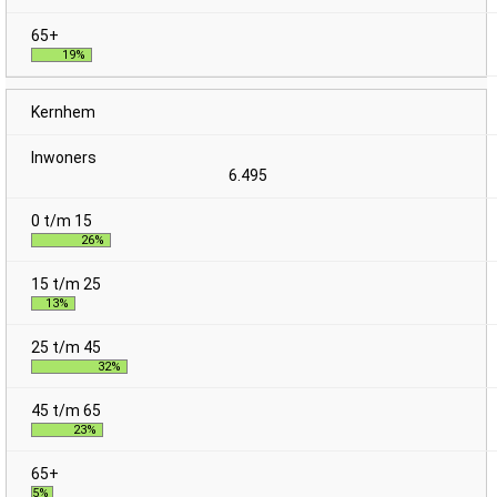
19%
Kernhem
6.495
26%
13%
32%
23%
5%