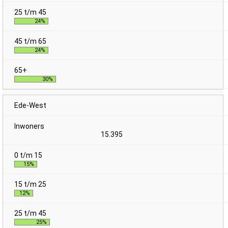
24%
24%
30%
Ede-West
15.395
15%
12%
25%