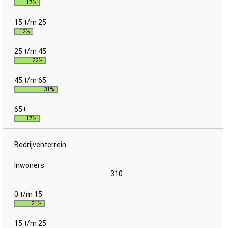
17%
12%
22%
31%
17%
Bedrijventerrein
310
21%