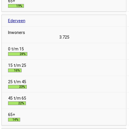
19%
Ederveen
3.725
24%
16%
23%
22%
14%