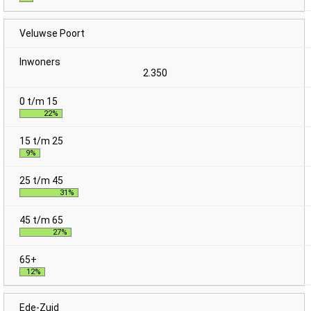
Veluwse Poort
2.350
22%
9%
31%
27%
12%
Ede-Zuid