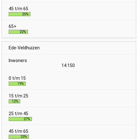
25%
22%
Ede-Veldhuizen
14.150
19%
12%
27%
23%