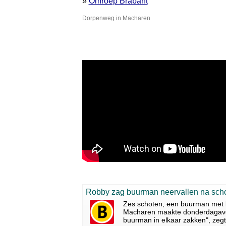
»
Omroep Brabant
Dorpenweg in Macharen
Robby zag buurman neervallen na schot
Zes schoten, een buurman met ko
Macharen maakte donderdagavond
buurman in elkaar zakken", zegt