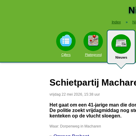
N
Index
»
N
Cijfers
Plattegrond
Nieuws
Schietpartij Machare
vrijdag 22 mei 2026, 15:38 uur
Het gaat om een 41-jarige man die do
De politie zoekt vrijdagmiddag nog st
kenteken op de vlucht sloegen.
Waar: Dorpenweg in Macharen