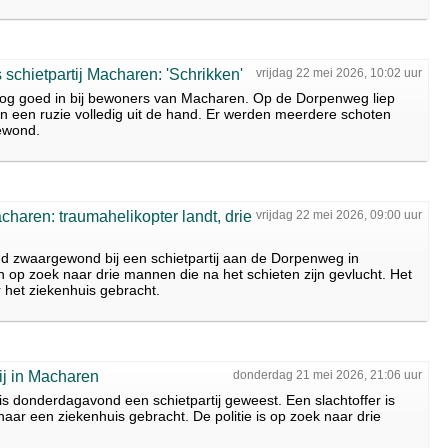
 schietpartij Macharen: 'Schrikken'
vrijdag 22 mei 2026, 10:02 uur
 nog goed in bij bewoners van Macharen. Op de Dorpenweg liep
 een ruzie volledig uit de hand. Er werden meerdere schoten
ewond.
charen: traumahelikopter landt, drie
vrijdag 22 mei 2026, 09:00 uur
 zwaargewond bij een schietpartij aan de Dorpenweg in
n op zoek naar drie mannen die na het schieten zijn gevlucht. Het
 het ziekenhuis gebracht.
ij in Macharen
donderdag 21 mei 2026, 21:06 uur
 donderdagavond een schietpartij geweest. Een slachtoffer is
r een ziekenhuis gebracht. De politie is op zoek naar drie