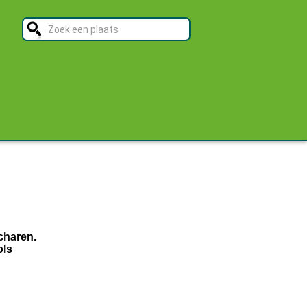
charen.
ols