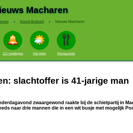
ieuws Macharen
ieuws
»
Noord-Brabant
»
Nieuws Macharen
112 meldingen
Het weer
Restaurants
n: slachtoffer is 41-jarige man
nderdagavond zwaargewond raakte bij de schietpartij in Ma
eeds naar drie mannen die in een wit busje met mogelijk Po