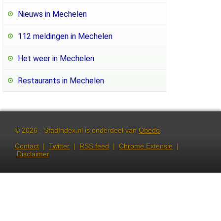
Nieuws in Mechelen
112 meldingen in Mechelen
Het weer in Mechelen
Restaurants in Mechelen
© 2026 - StadIndex.nl is onderdeel van
Obedo
Contact
|
Twitter
|
RSS feed
|
Chrome Extensie
|
Disclaimer