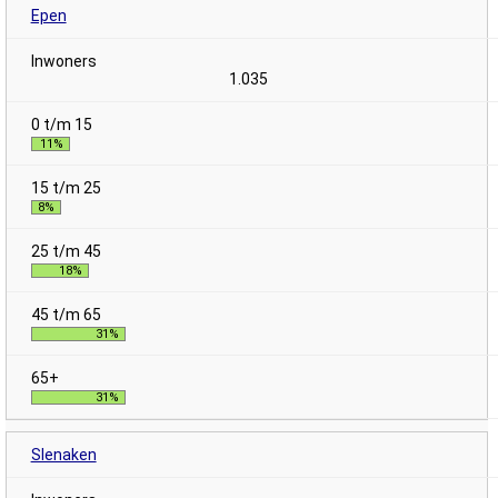
Epen
1.035
11%
8%
18%
31%
31%
Slenaken