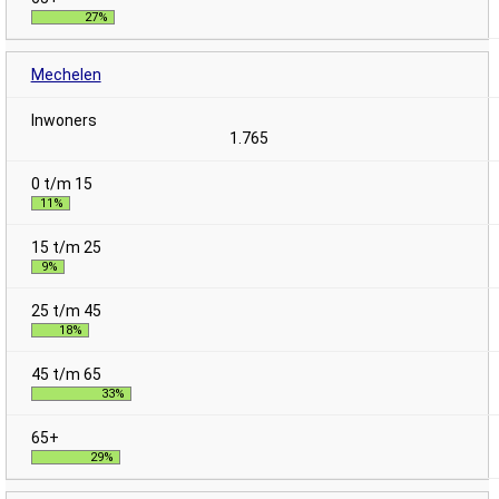
27%
Mechelen
1.765
11%
9%
18%
33%
29%