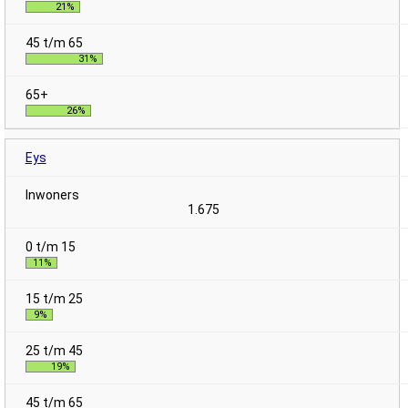
21%
31%
26%
Eys
1.675
11%
9%
19%