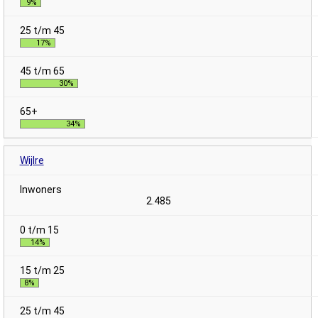
9%
17%
30%
34%
Wijlre
2.485
14%
8%