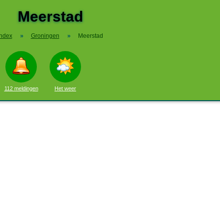
Meerstad
Index
»
Groningen
»
Meerstad
112 meldingen
Het weer