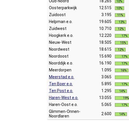
Oud-Noord
18.265
10%
Oosterparkwijk
12.515
10%
Zuidoost
3.195
11%
Helpman e.o.
19.605
13%
Zuidwest
10.710
12%
Hoogkerk e.o.
12.220
17%
Nieuw-West
18.505
15%
Noordwest
18.615
12%
Noordoost
15.690
17%
Noorddijk e.o.
16.190
17%
Meerdorpen
1.095
16%
Meerstad e.o.
3.065
Ten Boer e.o.
5.895
17%
Ten Post e.o.
1.295
14%
Haren-West e.o.
13.055
19%
Haren-Oost e.o.
5.065
17%
Glimmen-Onnen-
2.600
14%
Noordlaren