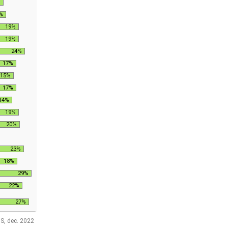
%
%
19%
19%
24%
17%
15%
17%
14%
19%
20%
23%
18%
29%
22%
27%
S, dec. 2022