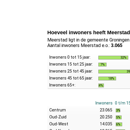
Hoeveel inwoners heeft Meersta
Meerstad ligt in de gemeente Groningen i
Aantal inwoners Meerstad e.o.:
3.065
Inwoners 0 tot 15 jaar:
32%
Inwoners 15 tot 25 jaar:
7%
Inwoners 25 tot 45 jaar:
3
Inwoners 45 tot 65 jaar:
18%
Inwoners 65+:
4%
Inwoners
0 t/m 1
Centrum
23.065
3%
Oud-Zuid
20.250
5%
Oud-West
14.035
6%