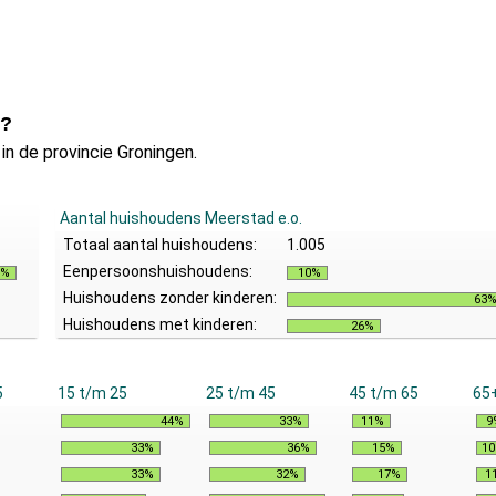
d?
n de provincie Groningen.
Aantal huishoudens Meerstad e.o.
Totaal aantal huishoudens:
1.005
Eenpersoonshuishoudens:
9%
10%
Huishoudens zonder kinderen:
63
Huishoudens met kinderen:
26%
5
15 t/m 25
25 t/m 45
45 t/m 65
65
44%
33%
11%
9
33%
36%
15%
1
33%
32%
17%
1