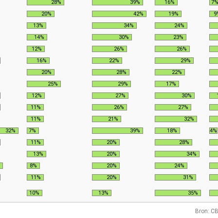
28%
39%
16%
7
20%
42%
19%
9
13%
34%
24%
14%
30%
23%
12%
26%
26%
16%
22%
29%
20%
28%
22%
25%
29%
17%
12%
27%
30%
11%
26%
27%
11%
21%
32%
32%
7%
39%
18%
4%
11%
20%
28%
13%
20%
34%
8%
20%
24%
11%
20%
31%
10%
13%
35%
Bron: CB