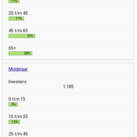
11%
17%
32%
28%
Middelaar
1.185
9%
12%