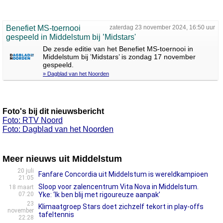
Benefiet MS-toernooi
zaterdag 23 november 2024, 16:50 uur
gespeeld in Middelstum bij ’Midstars'
De zesde editie van het Benefiet MS-toernooi in
Middelstum bij ’Midstars’ is zondag 17 november
gespeeld.
» Dagblad van het Noorden
Foto's bij dit nieuwsbericht
Foto: RTV Noord
Foto: Dagblad van het Noorden
Meer nieuws uit Middelstum
20 juli
Fanfare Concordia uit Middelstum is wereldkampioen
21:05
Sloop voor zalencentrum Vita Nova in Middelstum.
18 maart
07:20
Yke: ‘Ik ben blij met rigoureuze aanpak’
23
Klimaatgroep Stars doet zichzelf tekort in play-offs
november
tafeltennis
22:28