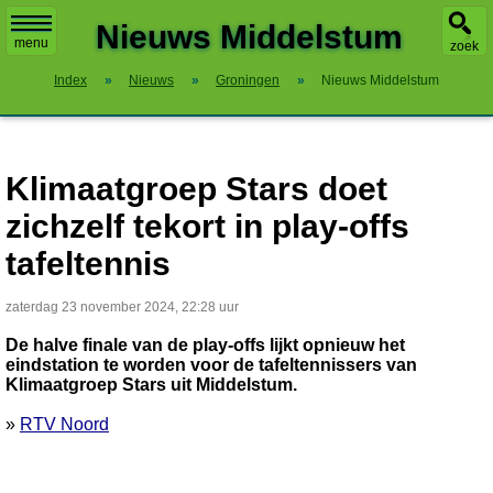
X
Nieuws Middelstum
menu
zoek
Index
»
Nieuws
»
Groningen
»
Nieuws Middelstum
Klimaatgroep Stars doet
zichzelf tekort in play-offs
tafeltennis
zaterdag 23 november 2024, 22:28 uur
De halve finale van de play-offs lijkt opnieuw het
eindstation te worden voor de tafeltennissers van
Klimaatgroep Stars uit Middelstum.
»
RTV Noord