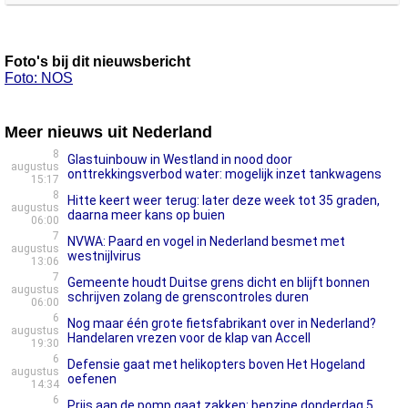
Foto's bij dit nieuwsbericht
Foto: NOS
Meer nieuws uit Nederland
8
Glastuinbouw in Westland in nood door
augustus
onttrekkingsverbod water: mogelijk inzet tankwagens
15:17
8
Hitte keert weer terug: later deze week tot 35 graden,
augustus
daarna meer kans op buien
06:00
7
NVWA: Paard en vogel in Nederland besmet met
augustus
westnijlvirus
13:06
7
Gemeente houdt Duitse grens dicht en blijft bonnen
augustus
schrijven zolang de grenscontroles duren
06:00
6
Nog maar één grote fietsfabrikant over in Nederland?
augustus
Handelaren vrezen voor de klap van Accell
19:30
6
Defensie gaat met helikopters boven Het Hogeland
augustus
oefenen
14:34
6
Prijs aan de pomp gaat zakken: benzine donderdag 5