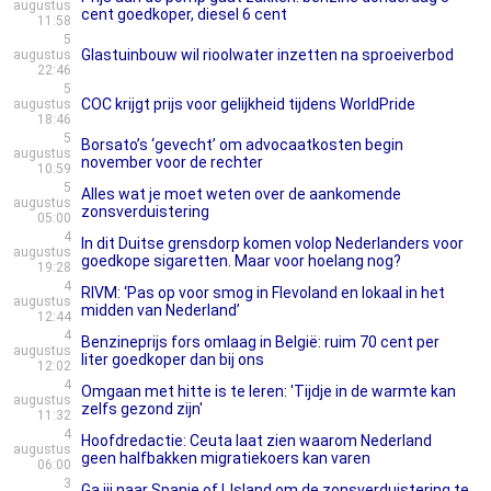
augustus
cent goedkoper, diesel 6 cent
11:58
5
Glastuinbouw wil rioolwater inzetten na sproeiverbod
augustus
22:46
5
COC krijgt prijs voor gelijkheid tijdens WorldPride
augustus
18:46
5
Borsato’s ‘gevecht’ om advocaatkosten begin
augustus
november voor de rechter
10:59
5
Alles wat je moet weten over de aankomende
augustus
zonsverduistering
05:00
4
In dit Duitse grensdorp komen volop Nederlanders voor
augustus
goedkope sigaretten. Maar voor hoelang nog?
19:28
4
RIVM: ‘Pas op voor smog in Flevoland en lokaal in het
augustus
midden van Nederland’
12:44
4
Benzineprijs fors omlaag in België: ruim 70 cent per
augustus
liter goedkoper dan bij ons
12:02
4
Omgaan met hitte is te leren: 'Tijdje in de warmte kan
augustus
zelfs gezond zijn'
11:32
4
Hoofdredactie: Ceuta laat zien waarom Nederland
augustus
geen halfbakken migratiekoers kan varen
06:00
3
Ga jij naar Spanje of IJsland om de zonsverduistering te