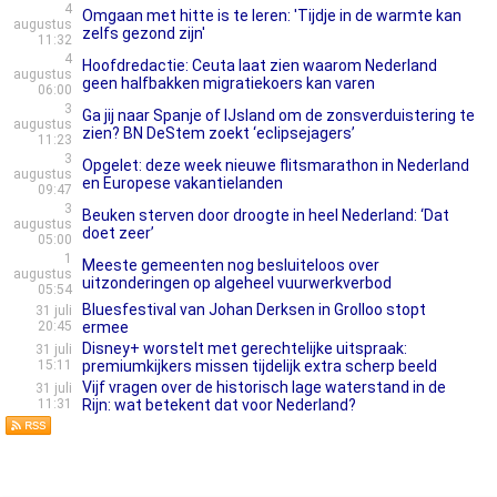
4
Omgaan met hitte is te leren: 'Tijdje in de warmte kan
augustus
zelfs gezond zijn'
11:32
4
Hoofdredactie: Ceuta laat zien waarom Nederland
augustus
geen halfbakken migratiekoers kan varen
06:00
3
Ga jij naar Spanje of IJsland om de zonsverduistering te
augustus
zien? BN DeStem zoekt ‘eclipsejagers’
11:23
3
Opgelet: deze week nieuwe flitsmarathon in Nederland
augustus
en Europese vakantielanden
09:47
3
Beuken sterven door droogte in heel Nederland: ‘Dat
augustus
doet zeer’
05:00
1
Meeste gemeenten nog besluiteloos over
augustus
uitzonderingen op algeheel vuurwerkverbod
05:54
Bluesfestival van Johan Derksen in Grolloo stopt
31 juli
20:45
ermee
Disney+ worstelt met gerechtelijke uitspraak:
31 juli
15:11
premiumkijkers missen tijdelijk extra scherp beeld
Vijf vragen over de historisch lage waterstand in de
31 juli
11:31
Rijn: wat betekent dat voor Nederland?