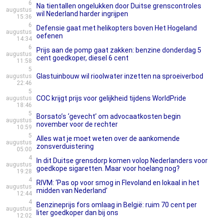
6
Na tientallen ongelukken door Duitse grenscontroles
augustus
wil Nederland harder ingrijpen
15:36
6
Defensie gaat met helikopters boven Het Hogeland
augustus
oefenen
14:34
6
Prijs aan de pomp gaat zakken: benzine donderdag 5
augustus
cent goedkoper, diesel 6 cent
11:58
5
Glastuinbouw wil rioolwater inzetten na sproeiverbod
augustus
22:46
5
COC krijgt prijs voor gelijkheid tijdens WorldPride
augustus
18:46
5
Borsato’s ‘gevecht’ om advocaatkosten begin
augustus
november voor de rechter
10:59
5
Alles wat je moet weten over de aankomende
augustus
zonsverduistering
05:00
4
In dit Duitse grensdorp komen volop Nederlanders voor
augustus
goedkope sigaretten. Maar voor hoelang nog?
19:28
4
RIVM: ‘Pas op voor smog in Flevoland en lokaal in het
augustus
midden van Nederland’
12:44
4
Benzineprijs fors omlaag in België: ruim 70 cent per
augustus
liter goedkoper dan bij ons
12:02