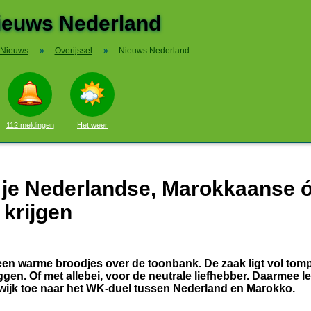
ieuws Nederland
Nieuws
»
Overijssel
»
Nieuws Nederland
112 meldingen
Het weer
 je Nederlandse, Marokkaanse ó
krijgen
lleen warme broodjes over de toonbank. De zaak ligt vol to
n. Of met allebei, voor de neutrale liefhebber. Daarmee le
wijk toe naar het WK-duel tussen Nederland en Marokko.