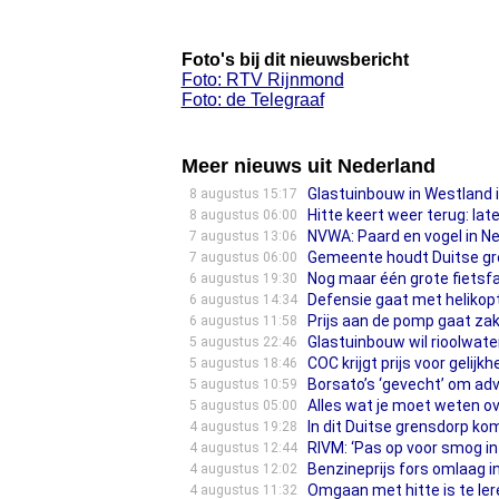
Foto's bij dit nieuwsbericht
Foto: RTV Rijnmond
Foto: de Telegraaf
Meer nieuws uit Nederland
Glastuinbouw in Westland 
8 augustus 15:17
Hitte keert weer terug: la
8 augustus 06:00
NVWA: Paard en vogel in N
7 augustus 13:06
Gemeente houdt Duitse gren
7 augustus 06:00
Nog maar één grote fietsfa
6 augustus 19:30
Defensie gaat met helikop
6 augustus 14:34
Prijs aan de pomp gaat zak
6 augustus 11:58
Glastuinbouw wil rioolwate
5 augustus 22:46
COC krijgt prijs voor gelijk
5 augustus 18:46
Borsato’s ‘gevecht’ om ad
5 augustus 10:59
Alles wat je moet weten o
5 augustus 05:00
In dit Duitse grensdorp k
4 augustus 19:28
RIVM: ‘Pas op voor smog in
4 augustus 12:44
Benzineprijs fors omlaag in
4 augustus 12:02
Omgaan met hitte is te lere
4 augustus 11:32