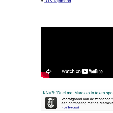
»
RTV Rijnmond
KNVB: ’Duel met Marokko in teken sporti
Voorafgaand aan de zestiende 
een ontmoeting met de Marokka
» de Telegraaf