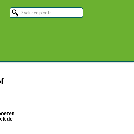
f
mpoezen
eft de