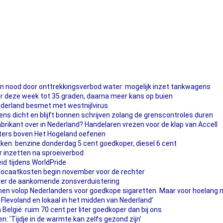
in nood door onttrekkingsverbod water: mogelijk inzet tankwagens
ter deze week tot 35 graden, daarna meer kans op buien
ederland besmet met westnijlvirus
s dicht en blijft bonnen schrijven zolang de grenscontroles duren
brikant over in Nederland? Handelaren vrezen voor de klap van Accell
ters boven Het Hogeland oefenen
ken: benzine donderdag 5 cent goedkoper, diesel 6 cent
r inzetten na sproeiverbod
heid tijdens WorldPride
vocaatkosten begin november voor de rechter
ver de aankomende zonsverduistering
omen volop Nederlanders voor goedkope sigaretten. Maar voor hoelang 
 Flevoland en lokaal in het midden van Nederland’
 België: ruim 70 cent per liter goedkoper dan bij ons
n: 'Tijdje in de warmte kan zelfs gezond zijn'