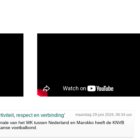
viteit, respect en verbinding’
maandag 29 juni 2026, 06:34 uur
finale van het WK tussen Nederland en Marokko heeft de KNVB
anse voetbalbond.