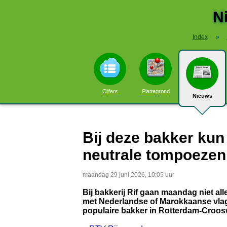
N
Index
»
Cijfers
Plattegrond
Nieuws
Bij deze bakker kun
neutrale tompoezen 
maandag 29 juni 2026, 10:05 uur
Bij bakkerij Rif gaan maandag niet a
met Nederlandse of Marokkaanse vlagge
populaire bakker in Rotterdam-Croos