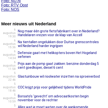
Foto: NU.nl
Foto: RTV Oost
Foto: NOS
Meer nieuws uit Nederland
6
Nog maar één grote fietsfabrikant over in Nederland?
augustus
Handelaren vrezen voor de klap van Accell
19:30
6
Na tientallen ongelukken door Duitse grenscontroles
augustus
wil Nederland harder ingrijpen
15:36
6
Defensie gaat met helikopters boven Het Hogeland
augustus
oefenen
14:34
6
Prijs aan de pomp gaat zakken: benzine donderdag 5
augustus
cent goedkoper, diesel 6 cent
11:58
5
Glastuinbouw wil rioolwater inzetten na sproeiverbod
augustus
22:46
5
COC krijgt prijs voor gelijkheid tijdens WorldPride
augustus
18:46
5
Borsato’s ‘gevecht’ om advocaatkosten begin
augustus
november voor de rechter
10:59
5
Alles wat je moet weten over de aankomende