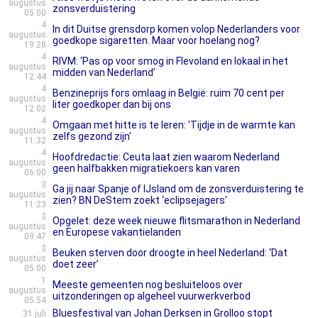
augustus
zonsverduistering
05:00
4
In dit Duitse grensdorp komen volop Nederlanders voor
augustus
goedkope sigaretten. Maar voor hoelang nog?
19:28
4
RIVM: ‘Pas op voor smog in Flevoland en lokaal in het
augustus
midden van Nederland’
12:44
4
Benzineprijs fors omlaag in België: ruim 70 cent per
augustus
liter goedkoper dan bij ons
12:02
4
Omgaan met hitte is te leren: 'Tijdje in de warmte kan
augustus
zelfs gezond zijn'
11:32
4
Hoofdredactie: Ceuta laat zien waarom Nederland
augustus
geen halfbakken migratiekoers kan varen
06:00
3
Ga jij naar Spanje of IJsland om de zonsverduistering te
augustus
zien? BN DeStem zoekt ‘eclipsejagers’
11:23
3
Opgelet: deze week nieuwe flitsmarathon in Nederland
augustus
en Europese vakantielanden
09:47
3
Beuken sterven door droogte in heel Nederland: ‘Dat
augustus
doet zeer’
05:00
1
Meeste gemeenten nog besluiteloos over
augustus
uitzonderingen op algeheel vuurwerkverbod
05:54
Bluesfestival van Johan Derksen in Grolloo stopt
31 juli