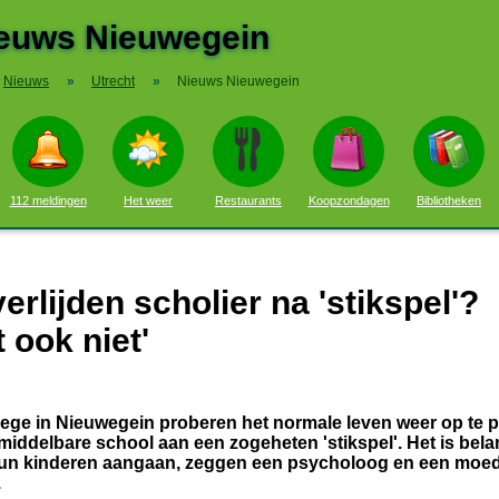
euws Nieuwegein
Nieuws
»
Utrecht
»
Nieuws Nieuwegein
112 meldingen
Het weer
Restaurants
Koopzondagen
Bibliotheken
rlijden scholier na 'stikspel'?
 ook niet'
lege in Nieuwegein proberen het normale leven weer op te 
ddelbare school aan een zogeheten 'stikspel'. Het is belan
hun kinderen aangaan, zeggen een psycholoog en een moed
.