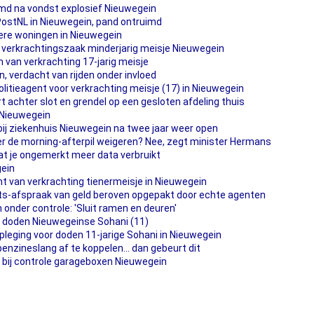
md na vondst explosief Nieuwegein
PostNL in Nieuwegein, pand ontruimd
ere woningen in Nieuwegein
n verkrachtingszaak minderjarig meisje Nieuwegein
n van verkrachting 17-jarig meisje
n, verdacht van rijden onder invloed
politieagent voor verkrachting meisje (17) in Nieuwegein
t achter slot en grendel op een gesloten afdeling thuis
 Nieuwegein
ij ziekenhuis Nieuwegein na twee jaar weer open
r de morning-afterpil weigeren? Nee, zegt minister Hermans
at je ongemerkt meer data verbruikt
gein
t van verkrachting tienermeisje in Nieuwegein
s-afspraak van geld beroven opgepakt door echte agenten
onder controle: 'Sluit ramen en deuren'
r doden Nieuwegeinse Sohani (11)
leging voor doden 11-jarige Sohani in Nieuwegein
enzineslang af te koppelen... dan gebeurt dit
 bij controle garageboxen Nieuwegein