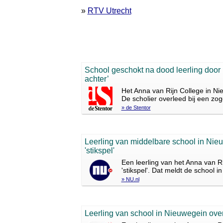
»
RTV Utrecht
School geschokt na dood leerling door ‘st
achter’
Het Anna van Rijn College in Nie
De scholier overleed bij een zo
» de Stentor
Leerling van middelbare school in Nie
'stikspel'
Een leerling van het Anna van R
'stikspel'. Dat meldt de school i
» NU.nl
Leerling van school in Nieuwegein over