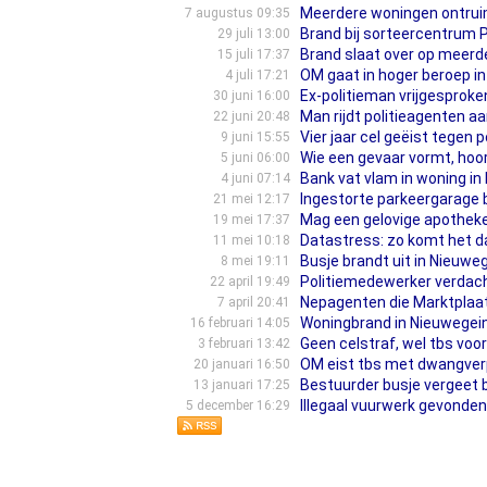
Meerdere woningen ontrui
7 augustus 09:35
Brand bij sorteercentrum 
29 juli 13:00
Brand slaat over op meerd
15 juli 17:37
OM gaat in hoger beroep i
4 juli 17:21
Ex-politieman vrijgesproke
30 juni 16:00
Man rijdt politieagenten aa
22 juni 20:48
Vier jaar cel geëist tegen 
9 juni 15:55
Wie een gevaar vormt, hoor
5 juni 06:00
Bank vat vlam in woning in
4 juni 07:14
Ingestorte parkeergarage b
21 mei 12:17
Mag een gelovige apotheke
19 mei 17:37
Datastress: zo komt het d
11 mei 10:18
Busje brandt uit in Nieuwe
8 mei 19:11
Politiemedewerker verdach
22 april 19:49
Nepagenten die Marktplaat
7 april 20:41
Woningbrand in Nieuwegein 
16 februari 14:05
Geen celstraf, wel tbs voo
3 februari 13:42
OM eist tbs met dwangverp
20 januari 16:50
Bestuurder busje vergeet b
13 januari 17:25
Illegaal vuurwerk gevonden
5 december 16:29