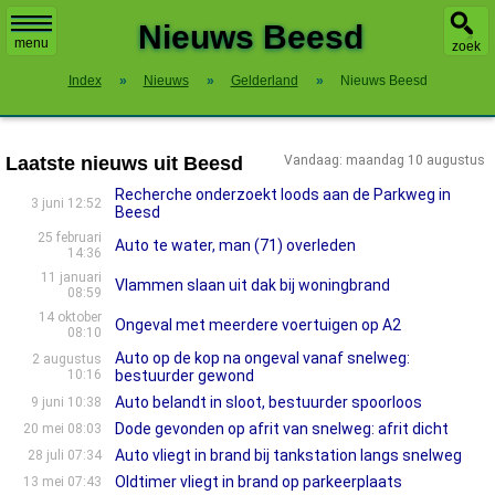
X
Nieuws Beesd
menu
zoek
Index
»
Nieuws
»
Gelderland
»
Nieuws Beesd
Laatste nieuws uit Beesd
Vandaag: maandag 10 augustus
Recherche onderzoekt loods aan de Parkweg in
3 juni 12:52
Beesd
25 februari
Auto te water, man (71) overleden
14:36
11 januari
Vlammen slaan uit dak bij woningbrand
08:59
14 oktober
Ongeval met meerdere voertuigen op A2
08:10
Auto op de kop na ongeval vanaf snelweg:
2 augustus
10:16
bestuurder gewond
Auto belandt in sloot, bestuurder spoorloos
9 juni 10:38
Dode gevonden op afrit van snelweg: afrit dicht
20 mei 08:03
Auto vliegt in brand bij tankstation langs snelweg
28 juli 07:34
Oldtimer vliegt in brand op parkeerplaats
13 mei 07:43