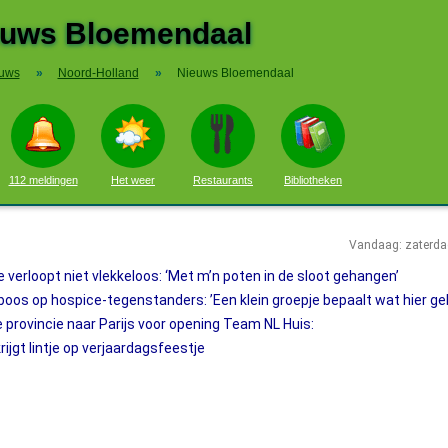
euws Bloemendaal
uws
»
Noord-Holland
»
Nieuws Bloemendaal
112 meldingen
Het weer
Restaurants
Bibliotheken
Vandaag: zaterda
 verloopt niet vlekkeloos: ‘Met m’n poten in de sloot gehangen’
os op hospice-tegenstanders: ’Een klein groepje bepaalt wat hier ge
 provincie naar Parijs voor opening Team NL Huis:
ijgt lintje op verjaardagsfeestje