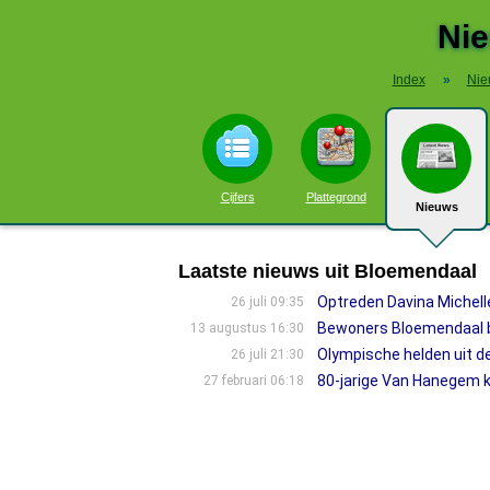
Ni
Index
»
Nie
Cijfers
Plattegrond
Nieuws
Laatste nieuws uit Bloemendaal
Optreden Davina Michelle
26 juli 09:35
Bewoners Bloemendaal bo
13 augustus 16:30
Olympische helden uit de
26 juli 21:30
80-jarige Van Hanegem kr
27 februari 06:18