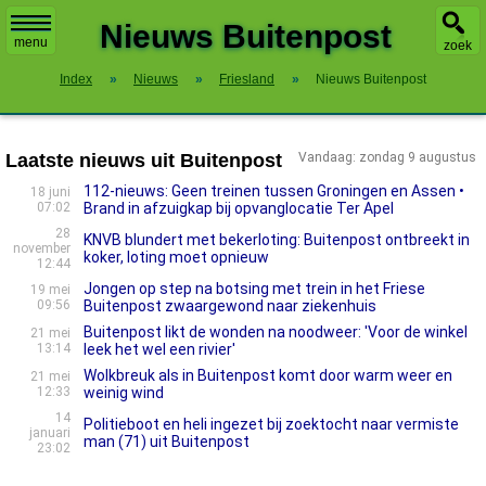
X
Nieuws Buitenpost
menu
zoek
Index
»
Nieuws
»
Friesland
»
Nieuws Buitenpost
Laatste nieuws uit Buitenpost
Vandaag: zondag 9 augustus
112-nieuws: Geen treinen tussen Groningen en Assen •
18 juni
07:02
Brand in afzuigkap bij opvanglocatie Ter Apel
28
KNVB blundert met bekerloting: Buitenpost ontbreekt in
november
koker, loting moet opnieuw
12:44
Jongen op step na botsing met trein in het Friese
19 mei
09:56
Buitenpost zwaargewond naar ziekenhuis
Buitenpost likt de wonden na noodweer: 'Voor de winkel
21 mei
13:14
leek het wel een rivier'
Wolkbreuk als in Buitenpost komt door warm weer en
21 mei
12:33
weinig wind
14
Politieboot en heli ingezet bij zoektocht naar vermiste
januari
man (71) uit Buitenpost
23:02