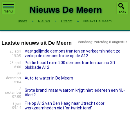
X
Nieuws De Meern
menu
zoek
Index
»
Nieuws
»
Utrecht
»
Nieuws De Meern
Laatste nieuws uit De Meern
Vandaag: zaterdag 8 augustus
Vastgelijmde demonstranten en verkeershinder: zo
25 april
18:50
verliep de demonstratie op de A12
Politie houdt ruim 200 demonstranten aan na XR-
25 april
16:00
blokkade A12
22
Auto te water in De Meern
december
15:04
7
Grote brand, maar waarom krijgt niet iedereen een NL-
september
Alert?
07:00
File op A12 van Den Haag naar Utrecht door
3 juni
09:14
werkzaamheden niet 'ontwrichtend'