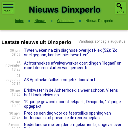
X
Nieuws Dinxperlo
menu
zoek
Index
»
Nieuws
»
Gelderland
»
Nieuws Dinxperlo
Laatste nieuws uit Dinxperlo
Vandaag: zondag 9 augustus
Twee weken na zijn diagnose overlijdt Niek (52): ‘Zo
30 juni
08:59
snel gegaan, kan het niet bevatten’
29
Achterhoekse afvalverwerker doet dingen ‘illegaal’ en
november
moet deuren sluiten van gemeente
13:23
21
A3 Apotheke failliet, mogelijk doorstart
augustus
07:15
Drinkwater in de Achterhoek is weer schoon, Vitens
30 mei
17:20
heft kookadvies op
19-jarige gewond door steekpartij Dinxperlo, 17-jarige
25 mei
10:00
opgepakt
Precies een dag voor de feestelijke opening van
30 april
20:27
buitenbad sluit provincie de recreatieplas
Nederlandse motorrijder omgekomen bij ongeval over
2 maart