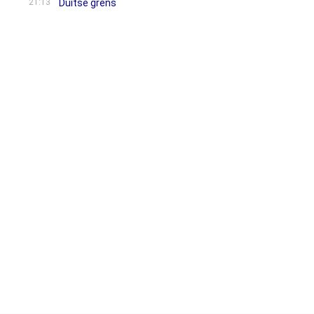
21:13
Duitse grens