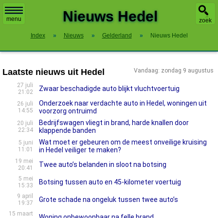
X
Nieuws Hedel
menu
zoek
Index
»
Nieuws
»
Gelderland
»
Nieuws Hedel
Laatste nieuws uit Hedel
Vandaag: zondag 9 augustus
27 juli
Zwaar beschadigde auto blijkt vluchtvoertuig
21:02
Onderzoek naar verdachte auto in Hedel, woningen uit
26 juli
14:55
voorzorg ontruimd
Bedrijfswagen vliegt in brand, harde knallen door
20 juli
22:34
klappende banden
Wat moet er gebeuren om de meest onveilige kruising
5 juni
11:01
in Hedel veiliger te maken?
19 mei
Twee auto’s belanden in sloot na botsing
20:41
5 mei
Botsing tussen auto en 45-kilometer voertuig
15:33
9 april
Grote schade na ongeluk tussen twee auto’s
19:37
15 maart
Woning onbewoonbaar na felle brand