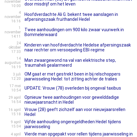
november
door misdrijf om het leven
10:00
4
Hoofdverdachte Ali G. bekent twee aanslagen in
november
afpersingszaak fruithandel Hedel
16:16
1
Twee aanhoudingen om 900 kilo zwaar vuurwerk in
november
Bommelerwaard
14:11
24
Kinderen van hoofdverdachte Hedelse afpersingszaak
oktober
naar rechter om versoepeling EBI-regime
17:33
14
Man zwaargewond na val van elektrische step,
augustus
traumaheli gealarmeerd
16:19
OM gaat er met gestrekt been in bij relschoppers
3 juli
12:20
jaarwisseling Hedel: tot zitting achter de tralies
17 mei
UPDATE: Vrouw (78) overleden bij ongeval taxibus
10:54
Opnieuw twee aanhoudingen voor gewelddadige
29 april
16:54
nieuwjaarsnacht in Hedel
Vrouw (28) geeft zichzelf aan voor nieuwjaarsrellen
16 april
15:18
Hedel
Vijfde aanhouding ongeregeldheden Hedel tijdens
9 april
15:04
jaarwisseling
Vierde man opgepakt voor rellen tijdens jaarwisseling in
4 april