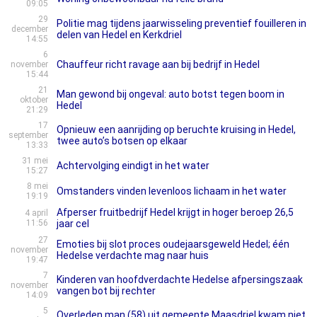
09:05
29
Politie mag tijdens jaarwisseling preventief fouilleren in
december
delen van Hedel en Kerkdriel
14:55
6
Chauffeur richt ravage aan bij bedrijf in Hedel
november
15:44
21
Man gewond bij ongeval: auto botst tegen boom in
oktober
Hedel
21:29
17
Opnieuw een aanrijding op beruchte kruising in Hedel,
september
twee auto’s botsen op elkaar
13:33
31 mei
Achtervolging eindigt in het water
15:27
8 mei
Omstanders vinden levenloos lichaam in het water
19:19
Afperser fruitbedrijf Hedel krijgt in hoger beroep 26,5
4 april
11:56
jaar cel
27
Emoties bij slot proces oudejaarsgeweld Hedel; één
november
Hedelse verdachte mag naar huis
19:47
7
Kinderen van hoofdverdachte Hedelse afpersingszaak
november
vangen bot bij rechter
14:09
5
Overleden man (58) uit gemeente Maasdriel kwam niet