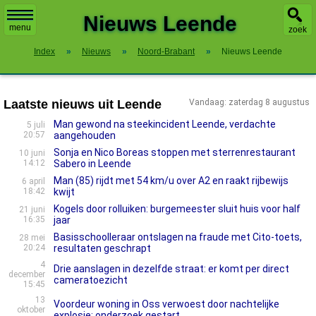
X
Nieuws Leende
menu
zoek
Index
»
Nieuws
»
Noord-Brabant
»
Nieuws Leende
Laatste nieuws uit Leende
Vandaag: zaterdag 8 augustus
Man gewond na steekincident Leende, verdachte
5 juli
20:57
aangehouden
Sonja en Nico Boreas stoppen met sterrenrestaurant
10 juni
14:12
Sabero in Leende
Man (85) rijdt met 54 km/u over A2 en raakt rijbewijs
6 april
18:42
kwijt
Kogels door rolluiken: burgemeester sluit huis voor half
21 juni
16:35
jaar
Basisschoolleraar ontslagen na fraude met Cito-toets,
28 mei
20:24
resultaten geschrapt
4
Drie aanslagen in dezelfde straat: er komt per direct
december
cameratoezicht
15:45
13
Voordeur woning in Oss verwoest door nachtelijke
oktober
explosie: onderzoek gestart