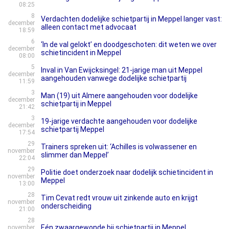
08:25
8
Verdachten dodelijke schietpartij in Meppel langer vast:
december
alleen contact met advocaat
18:59
6
‘In de val gelokt’ en doodgeschoten: dit weten we over
december
schietincident in Meppel
08:00
5
Inval in Van Ewijcksingel: 21-jarige man uit Meppel
december
aangehouden vanwege dodelijke schietpartij
11:59
3
Man (19) uit Almere aangehouden voor dodelijke
december
schietpartij in Meppel
21:42
3
19-jarige verdachte aangehouden voor dodelijke
december
schietpartij Meppel
17:54
29
Trainers spreken uit: ‘Achilles is volwassener en
november
slimmer dan Meppel’
22:04
29
Politie doet onderzoek naar dodelijk schietincident in
november
Meppel
13:00
28
Tim Cevat redt vrouw uit zinkende auto en krijgt
november
onderscheiding
21:00
28
Eén zwaargewonde bij schietpartij in Meppel
november