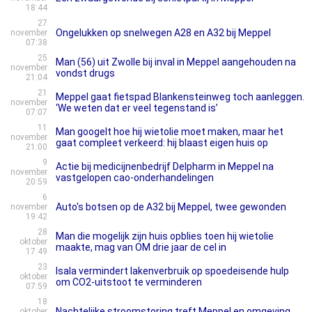
18:44
27
Ongelukken op snelwegen A28 en A32 bij Meppel
november
07:38
25
Man (56) uit Zwolle bij inval in Meppel aangehouden na
november
vondst drugs
21:04
21
Meppel gaat fietspad Blankensteinweg toch aanleggen.
november
‘We weten dat er veel tegenstand is’
07:07
11
Man googelt hoe hij wietolie moet maken, maar het
november
gaat compleet verkeerd: hij blaast eigen huis op
21:00
9
Actie bij medicijnenbedrijf Delpharm in Meppel na
november
vastgelopen cao-onderhandelingen
20:59
6
Auto's botsen op de A32 bij Meppel, twee gewonden
november
19:42
28
Man die mogelijk zijn huis opblies toen hij wietolie
oktober
maakte, mag van OM drie jaar de cel in
17:49
23
Isala vermindert lakenverbruik op spoedeisende hulp
oktober
om CO2-uitstoot te verminderen
07:59
18
Nachtelijke stroomstoring treft Meppel en omgeving
oktober