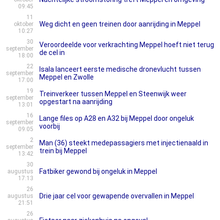
09:45
11
Weg dicht en geen treinen door aanrijding in Meppel
oktober
10:27
30
Veroordeelde voor verkrachting Meppel hoeft niet terug
september
de cel in
18:00
22
Isala lanceert eerste medische dronevlucht tussen
september
Meppel en Zwolle
17:00
19
Treinverkeer tussen Meppel en Steenwijk weer
september
opgestart na aanrijding
13:01
16
Lange files op A28 en A32 bij Meppel door ongeluk
september
voorbij
09:05
2
Man (36) steekt medepassagiers met injectienaald in
september
trein bij Meppel
13:42
30
Fatbiker gewond bij ongeluk in Meppel
augustus
17:13
26
Drie jaar cel voor gewapende overvallen in Meppel
augustus
21:51
26