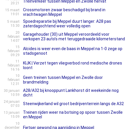
Treinverkeer tussen Meppel en Zwolle hervat
20:21
Crossmotoren zwaar beschadigd bij brand in
15 maart
19:01
vrachtwagen Meppel
Spoedreparatie bij Meppel duurt langer: A28 pas
5 maart
15:30
zaterdagochtend weer volledig open
20
Garagehouder (30) uit Meppel veroordeeld voor
februari
verkopen 23 auto’s met teruggedraaide kilometerstand
14:07
15
Alcides is weer even de baas in Meppel na 1-0 zege op
februari
stadsgenoot
09:29
11
KIJK | Verzet tegen vliegverbod rond medische drones
februari
loont
16:16
10
Geen treinen tussen Meppel en Zwolle door
februari
brandmelding
12:31
A28/A32 bij knooppunt Lankhorst dit weekeinde nog
30 januari
10:59
dicht
24 januari
Steenwijkerland wil groot bedrijventerrein langs de A32
07:03
Treinen rijden weer na botsing op spoor tussen Zwolle
13 januari
15:09
en Meppel
10
Fietser gewond na aanrijding in Meppel
december