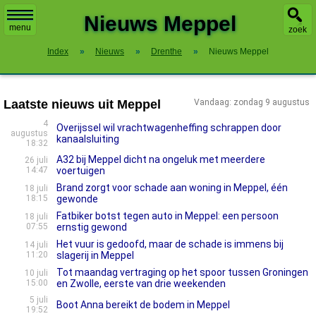
X
Nieuws Meppel
menu
zoek
Index
»
Nieuws
»
Drenthe
»
Nieuws Meppel
Laatste nieuws uit Meppel
Vandaag: zondag 9 augustus
4
Overijssel wil vrachtwagenheffing schrappen door
augustus
kanaalsluiting
18:32
A32 bij Meppel dicht na ongeluk met meerdere
26 juli
14:47
voertuigen
Brand zorgt voor schade aan woning in Meppel, één
18 juli
18:15
gewonde
Fatbiker botst tegen auto in Meppel: een persoon
18 juli
07:55
ernstig gewond
Het vuur is gedoofd, maar de schade is immens bij
14 juli
11:20
slagerij in Meppel
Tot maandag vertraging op het spoor tussen Groningen
10 juli
15:00
en Zwolle, eerste van drie weekenden
5 juli
Boot Anna bereikt de bodem in Meppel
19:52