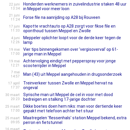
Honderden werknemers in zuivelindustrie staken 48 uur
22 juni
13:34
in Meppel voor meer loon
21 juni
Forse file na aanrijding op A28 bij Rouveen
11:24
Kapotte vrachtauto op A28 zorgt voor fikse file en
17 juni
11:33
oponthoud tussen Meppel en Zwolle
Meppeler oplichter loopt voor de derde keer tegen de
4 juni
12:26
lamp
Vier tips binnengekomen over 'vergisoverval' op 61-
19 mei
17:00
jarige man in Meppel
Achtervolging eindigt met pepperspray voor jonge
19 mei
12:21
scooterrijder in Meppel
7 mei
Man (43) uit Meppel aangehouden in drugsonderzoek
14:57
Treinverkeer tussen Zwolle en Meppel hervat na
17 april
17:37
ongeval
Syrische man uit Meppel de cel in voor met dood
30 maart
20:23
bedreigen en stalking 17-jarige dochter
Dikke boetes doen hem niks: man voor dertiende keer
25 maart
17:00
gepakt met telefoon achter het stuur
Maatregelen 'flessenhals' station Meppel bekend, extra
25 maart
09:05
perron en fietstunnel
16 maart