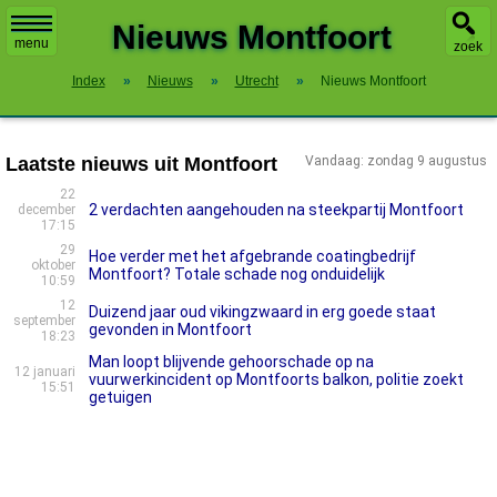
X
Nieuws Montfoort
menu
zoek
Index
»
Nieuws
»
Utrecht
»
Nieuws Montfoort
Laatste nieuws uit Montfoort
Vandaag: zondag 9 augustus
22
2 verdachten aangehouden na steekpartij Montfoort
december
17:15
29
Hoe verder met het afgebrande coatingbedrijf
oktober
Montfoort? Totale schade nog onduidelijk
10:59
12
Duizend jaar oud vikingzwaard in erg goede staat
september
gevonden in Montfoort
18:23
Man loopt blijvende gehoorschade op na
12 januari
vuurwerkincident op Montfoorts balkon, politie zoekt
15:51
getuigen