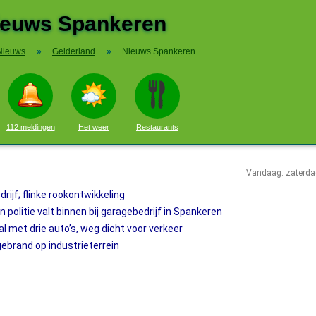
ieuws Spankeren
Nieuws
»
Gelderland
»
Nieuws Spankeren
112 meldingen
Het weer
Restaurants
Vandaag: zaterda
drijf; flinke rookontwikkeling
 politie valt binnen bij garagebedrijf in Spankeren
 met drie auto’s, weg dicht voor verkeer
ebrand op industrieterrein