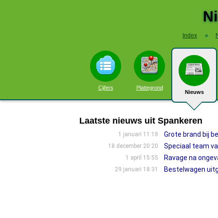
N
Index
»
Cijfers
Plattegrond
Nieuws
Laatste nieuws uit Spankeren
Grote brand bij be
1 januari 11:18
Speciaal team van
18 december 20:20
Ravage na ongeval
1 april 15:55
Bestelwagen uitg
29 januari 18:31