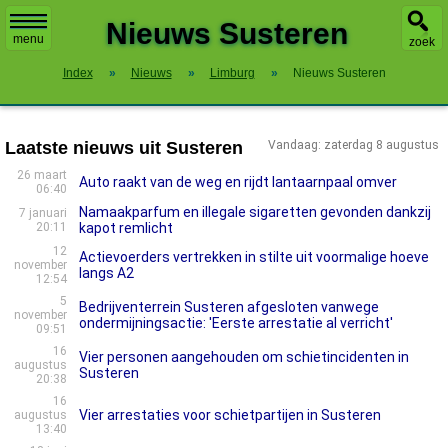
X
Nieuws Susteren
menu
zoek
Index
»
Nieuws
»
Limburg
»
Nieuws Susteren
Laatste nieuws uit Susteren
Vandaag: zaterdag 8 augustus
26 maart
Auto raakt van de weg en rijdt lantaarnpaal omver
06:40
Namaakparfum en illegale sigaretten gevonden dankzij
7 januari
20:11
kapot remlicht
12
Actievoerders vertrekken in stilte uit voormalige hoeve
november
langs A2
12:54
5
Bedrijventerrein Susteren afgesloten vanwege
november
ondermijningsactie: 'Eerste arrestatie al verricht'
09:51
16
Vier personen aangehouden om schietincidenten in
augustus
Susteren
20:38
16
Vier arrestaties voor schietpartijen in Susteren
augustus
13:40