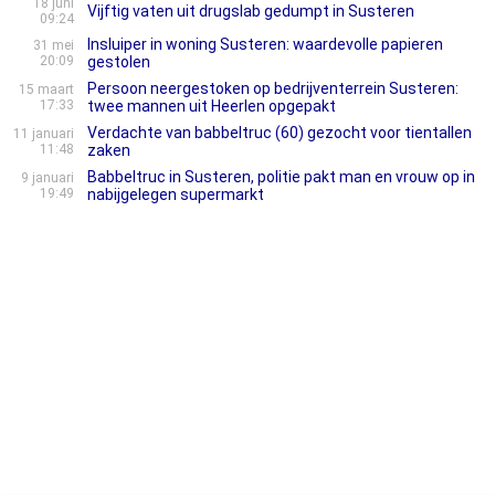
18 juni
Vijftig vaten uit drugslab gedumpt in Susteren
09:24
Insluiper in woning Susteren: waardevolle papieren
31 mei
20:09
gestolen
Persoon neergestoken op bedrijventerrein Susteren:
15 maart
17:33
twee mannen uit Heerlen opgepakt
Verdachte van babbeltruc (60) gezocht voor tientallen
11 januari
11:48
zaken
Babbeltruc in Susteren, politie pakt man en vrouw op in
9 januari
19:49
nabijgelegen supermarkt