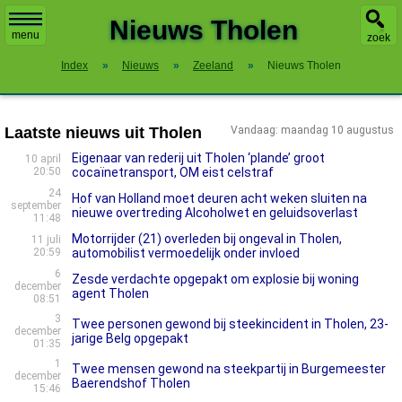
X
Nieuws Tholen
menu
zoek
Index
»
Nieuws
»
Zeeland
»
Nieuws Tholen
Laatste nieuws uit Tholen
Vandaag: maandag 10 augustus
Eigenaar van rederij uit Tholen ‘plande’ groot
10 april
20:50
cocaïnetransport, OM eist celstraf
24
Hof van Holland moet deuren acht weken sluiten na
september
nieuwe overtreding Alcoholwet en geluidsoverlast
11:48
Motorrijder (21) overleden bij ongeval in Tholen,
11 juli
20:59
automobilist vermoedelijk onder invloed
6
Zesde verdachte opgepakt om explosie bij woning
december
agent Tholen
08:51
3
Twee personen gewond bij steekincident in Tholen, 23-
december
jarige Belg opgepakt
01:35
1
Twee mensen gewond na steekpartij in Burgemeester
december
Baerendshof Tholen
15:46