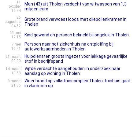
11
Man (43) uit Tholen verdacht van witwassen van 1,3
oktober
miljoen euro
12:44
26
Grote brand verwoest loods met oliebollenkramen in
augustus
Tholen
04:52
25 mei
Kind gewond en persoon bekneld bij ongeluk in Tholen
12:15
Persoon naar het ziekenhuis na ontploffing bij
7 mei
19:41
autowerkzaamheden in Tholen
Hulpdiensten groots ingezet voor lekkage gevaarlijke
21 maart
09:00
stof in bedrijfspand
Vijfde verdachte aangehouden in onderzoek naar
14 maart
10:58
aanslag op woning in Tholen
Weer brand op volkstuincomplex Tholen, tuinhuis gaat
8 maart
21:06
in vlammen op