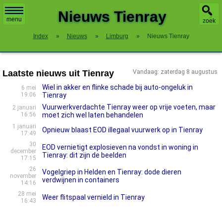
X
Nieuws Tienray
menu
zoek
Index
»
Nieuws
»
Limburg
»
Nieuws Tienray
Laatste nieuws uit Tienray
Vandaag: zaterdag 8 augustus
Wiel in akker en flinke schade bij auto-ongeluk in
6 mei
19:06
Tienray
Vuurwerkverdachte Tienray weer op vrije voeten, maar
2 januari
16:56
moet zich wel laten behandelen
1 januari
Opnieuw blaast EOD illegaal vuurwerk op in Tienray
17:49
30
EOD vernietigt explosieven na vondst in woning in
december
Tienray: dit zijn de beelden
17:15
26
Vogelgriep in Helden en Tienray: dode dieren
november
verdwijnen in containers
14:16
28 mei
Weer flitspaal vernield in Tienray
16:43