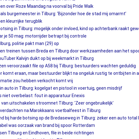
rgen over Roze Maandag na voorval bij Pride Walk
r als burgemeester in Tilburg: ‘Bijzonder hoe de stad mij omarmt’
n kleurrijke terugblik
sing in Tilburg: mogelijk onder invloed, kind op achterbank raakt ge
r je 50 mag: motorrijder betrapt bij controle
lburg, politie pakt man (29) op
een treinen tussen Breda en Tilburg door werkzaamheden aan het spo
uTuber Kalvijn duikt op bij weekmarkt in Tilburg
n veroorzaakt file op A58 bij Tilburg: bestuurders wachten geduldig
 komt eraan, maar bestuurder blijkt na ongeluk rustig te ontbijten in 
ormatie zou hebben verkocht komt vrij
uto in Tilburg: kogelgat en pistool in voertuig, geen misdrijf
 niet overbelast: fout in apparatuur Enexis
van uitschakelen stroomnet Tilburg: 'Zeer ongebruikelijk'
r verdachten na Marokkaans voetbalfeest in Tilburg
bij harde botsing op de Bredaseweg in Tilburg: zeker een auto total 
 kabel was oorzaak van brand bij spoor Rotterdam
en Tilburg en Eindhoven, file in beide richtingen