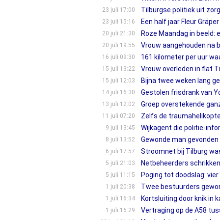
Tilburgse politiek uit zo
23 juli 17:00
Een half jaar Fleur Gräpe
23 juli 15:16
Roze Maandag in beeld: ee
20 juli 21:30
Vrouw aangehouden na bot
20 juli 19:55
161 kilometer per uur waa
16 juli 09:30
Vrouw overleden in flat Ti
15 juli 13:22
Bijna twee weken lang g
15 juli 12:03
Gestolen frisdrank van Yo
14 juli 16:30
Groep overstekende ganze
13 juli 12:02
Zelfs de traumahelikopter
11 juli 07:20
Wijkagent die politie-inf
9 juli 13:45
Gewonde man gevonden in a
8 juli 13:52
Stroomnet bij Tilburg was
6 juli 17:57
Netbeheerders schrikken 
5 juli 21:03
Poging tot doodslag: vie
5 juli 11:15
Twee bestuurders gewond 
1 juli 20:38
Kortsluiting door knik in
1 juli 16:34
Vertraging op de A58 tuss
1 juli 16:29