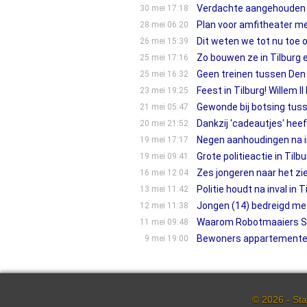
Verdachte aangehouden n
30 mei 17:18
Plan voor amfithea­ter m
28 mei 06:20
Dit weten we tot nu toe ov
26 mei 15:39
Zo bouwen ze in Tilburg ee
25 mei 17:16
Geen treinen tussen Den
25 mei 16:32
Feest in Tilburg! Willem 
23 mei 19:25
Gewonde bij botsing tuss
21 mei 05:47
Dankzij 'cadeautjes' heef
20 mei 21:52
Negen aanhoudingen na i
19 mei 17:17
Grote politieactie in Til
19 mei 09:41
Zes jongeren naar het zi
16 mei 12:04
Politie houdt na inval i
13 mei 11:42
Jongen (14) bedreigd met
12 mei 11:38
Waarom Robotmaaiers St
11 mei 09:48
Bewoners appartementenc
9 mei 19:00
© 2026 - Sta