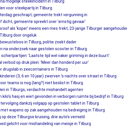
 mogelijk steekincident in Tilburg
n voor steekpartij in Tilburg
terdag geschrapt, gemeente trekt vergunning in
ief dicht, gemeente spreekt over 'ernstig gevaar'
sroof als ‘koper’ ineens een mes trekt, 23-jarige Tilburger aangehoude
g Tilburg door ongeluk
ewusteloos in Tilburg, politie zoekt dader
 na onderzoek naar gestolen scooter in Tilburg
 schietpartijen: ‘Laatste tijd wel vaker grimmig in deze buurt’
 verbod op druk plein: 'Meer dan honderd per uur'
 drugslab in zeecontainers in Tilburg
kinderen (3, 6 en 10 jaar) zwerven ‘s nachts over straat in Tilburg
oor teams is nog (lang?) niet beslist in Tilburg
den in Tilburgs, verdachte mishandelt agenten
kilo’s hasj en wiet gevonden in verborgen ruimte bij bedrijf in Tilburg
ervolging dankzij volgapp op gestolen tablet in Tilburg
met wapens op zak aangehouden na bedreiging in Tilburg
op deze Tilburgse kruising, drie auto's vernield
ed gelicht voor mishandeling van meisje in Tilburg