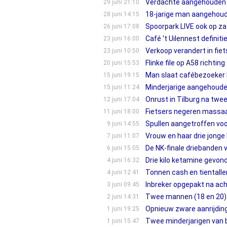
Verdachte aangehouden na
29 juni 21:10
18-jarige man aangehoude
28 juni 14:15
Spoorpark LIVE ook op za
26 juni 17:08
Café 't Uilennest definit
23 juni 16:00
Verkoop verandert in fiet
23 juni 10:50
Flinke file op A58 richtin
20 juni 15:53
Man slaat cafébezoeker b
15 juni 19:15
Minderjarige aangehouden
15 juni 11:24
Onrust in Tilburg na twee
12 juni 17:04
Fietsers negeren massaal
11 juni 18:00
Spullen aangetroffen voor
9 juni 14:55
Vrouw en haar drie jonge 
7 juni 11:07
De NK-finale driebanden v
6 juni 15:05
Drie kilo ketamine gevon
4 juni 16:32
Tonnen cash en tientallen 
4 juni 12:41
Inbreker opgepakt na acht
3 juni 09:45
Twee mannen (18 en 20) 
2 juni 14:31
Opnieuw zware aanrijding 
1 juni 19:25
Twee minderjarigen van b
1 juni 15:47