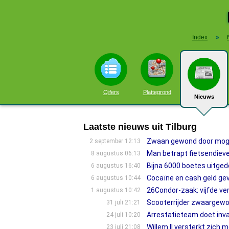
Index
»
Cijfers
Plattegrond
Nieuws
Laatste nieuws uit Tilburg
Zwaan gewond door mogeli
2 september 12:13
Man betrapt fietsendieven
8 augustus 06:13
Bijna 6000 boetes uitgede
6 augustus 16:40
Cocaïne en cash geld gev
6 augustus 10:44
26Condor-zaak: vijfde ve
1 augustus 10:42
Scooterrijder zwaargewon
31 juli 21:21
Arrestatieteam doet inva
24 juli 10:20
Willem II versterkt zic
23 juli 21:08