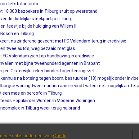
a diefstal uit auto
et 18.000 bezoekers in Tilburg stuit op weerstand
er de dodelijke steekpar­tij in Tilburg
n feestje bij de huldiging van Willem II
 Bosch en Tilburg
II keert na zinderend gevecht met FC Volendam terug in eredivisie
en twee auto's, weg bezaaid met glas
t FC Volendam zicht op handhaving in eredivisie
nvallen met bijna tweehonderd agenten in Brabant
burg en Oisterwijk: zeker honderd agenten ingezet
ekenhuis na botsing tegen boom, bestuurder (18) mogelijk onder invloe
n Tilburgse woning twee mannen aan en vindt vaten met mogelijk amfet
 een mes en beroofd in Tilburg
eeds Populairder Worden In Moderne Woningen
omplex in Tilburg weer terug na brand
dIndex.nl is onderdeel van
Obedo