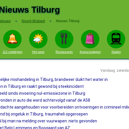
Nieuws Tilburg
Nieuws
»
Noord-Brabant
»
Nieuws Tilburg
112 meldingen
Het weer
Restaurants
Koopzondagen
Station
Vandaag: zaterda
jke mishandeling in Tilburg, brandweer duikt het water in
 in Tilburg en raakt gewond bij steekincident
eld sinds invoering nul-emissiezone in Tilburg
onden in auto die werd achtervolgd vanaf de A58
rdachte aangehouden voor voorbereiden ontvoeringen in crimineel mili
d bij ongeluk in Tilburg, traumaheli opgeroepen
l bij man na melding over vuurwapen: niets gevonden
h met Belg Lemmens en Boogaard van AZ