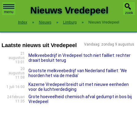
X
Nieuws Vredepeel
menu
zoek
Index
»
Nieuws
»
Limburg
»
Nieuws Vredepeel
Laatste nieuws uit Vredepeel
Vandaag: zondag 9 augustus
21
Melkveebedrijf in Vredepeel toch niet failliet: rechter
augustus
draait besluit terug
13:01
20
Grootste melkveebedrijf van Nederland failliet: ‘We
augustus
hoorden het via de media’
11:08
Kazerne Vredepeel breidt uit met nieuwe eenheden
1 juli 16:00
voor de luchtverdediging
Grote hoeveelheid chemisch afval gedumpt in bos bij
24 februari
11:35
Vredepeel