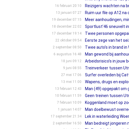
Reizigers wachten na br
16 februari 20:10
Ruim uur file op A12 na 
13 januari 07:27
Meer aanhoudingen, min
19 december 07:15
Sportlust'46 sneuvelt 
18 december 22:02
Twee personen opgepakt
17 december 19:14
Eerste zege van het sei
22 oktober 09:54
Twee auto's in brand i
2 september 08:50
Man gewond bij aanhoud
6 augustus 16:48
Arbeidsrisico's in jouw 
18 juni 09:12
Treinverkeer tussen Ut
9 juni 08:55
Surfer overleden bij Ca
27 mei 17:06
Wapens, drugs en explo
13 mei 11:00
Man (49) opgepakt om gr
13 februari 12:43
Geen treinen tussen Ut
10 februari 11:59
Koggenland moet op zo
7 februari 10:09
Man doelbewust overred
1 januari 14:07
Lek in waterleiding Woe
17 september 21:34
Man bedreigt jongeren 
2 september 16:50