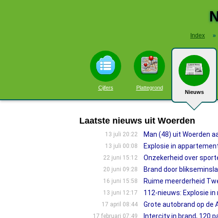
N
Index
»
Cijfers
Plattegrond
Nieuws
Laatste nieuws uit Woerden
Man (48) uit Woerden 
13 juli 20:22
Explosie in appartemen
13 juli 00:08
Onzekerheid over sport
22 juni 15:12
Brand door blikseminsl
20 juni 09:28
Ruime meerderheid Twe
16 juni 15:58
112-nieuws: Explosie in
13 juni 12:17
Grote autobrand op de A1
17 april 08:44
Intercity in brand, 120
17 februari 07:49