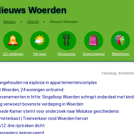
ieuws Woerden
Nieuws
»
Utrecht
»
Nieuws Woerden
112 meldingen
Het weer
Restaurants
Koopzondagen
Bibliotheken
Vandaag: donderda
aangehouden na explosie in appartementencomplex
t Woerden, 24 woningen ontruimd
evenementen in hitte: Singelloop Woerden schrapt onderdeel met kin
ag verwoest bovenste verdieping in Woerden
ede Kamer stemt voor onderzoek naar Molukse geschiedenis
 meterkast | Treinverkeer rond Woerden hervat
2: drie rijstroken dicht
 passagiers geëvacueerd