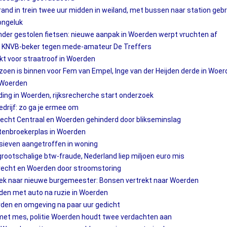
and in trein twee uur midden in weiland, met bussen naar station geb
ongeluk
der gestolen fietsen: nieuwe aanpak in Woerden werpt vruchten af
in KNVB-beker tegen mede-amateur De Treffers
 voor straatroof in Woerden
zoen is binnen voor Fem van Empel, Inge van der Heijden derde in Woer
n Woerden
ing in Woerden, rijksrecherche start onderzoek
bedrijf: zo ga je ermee om
recht Centraal en Woerden gehinderd door blikseminslag
ttenbroekerplas in Woerden
sieven aangetroffen in woning
ootschalige btw-fraude, Nederland liep miljoen euro mis
recht en Woerden door stroomstoring
ek naar nieuwe burgemeester: Bonsen vertrekt naar Woerden
en met auto na ruzie in Woerden
rden en omgeving na paar uur gedicht
met mes, politie Woerden houdt twee verdachten aan